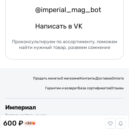
@imperial_mag_bot
Написать в VK
Проконсультируем по ассортименту, поможем
найти нужный товар, развеем сомнения
Продать монеты
О магазине
Контакты
Доставка
Оплата
Гарантии и возврат
База сертификатов
Отзывы
Империал
Подписывайтесь на нас:
600 ₽
+30
Вакансии
Публичная оферта