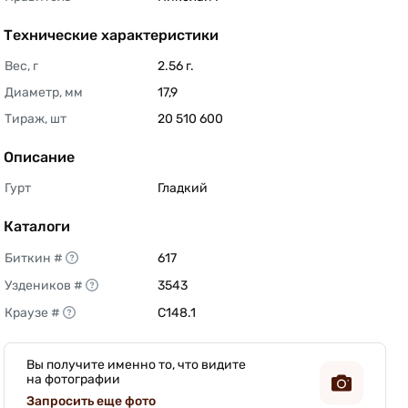
Технические характеристики
Вес, г
2.56 г. 
Диаметр, мм
17,9 
Тираж, шт
20 510 600 
Описание
Гурт
Гладкий 
Каталоги
Биткин #
617 
Уздеников #
3543 
Краузе #
C148.1 
Вы получите именно то, что видите
на фотографии
Запросить еще фото