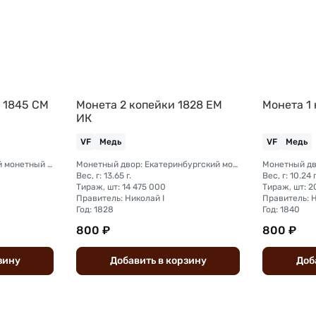
 1845 СМ
Монета 2 копейки 1828 ЕМ
Монета 1
ИК
VF
Медь
VF
Медь
Монетный двор: Сузунский монетный двор (Сибирь)
Монетный двор: Екатеринбургский монетный двор
Вес, г: 13.65 г.
Вес, г: 10.24 г
Тираж, шт: 14 475 000
Тираж, шт: 
Правитель: Николай I
Правитель: Н
Год: 1828
Год: 1840
800 ₽
800 ₽
зину
Добавить
в
корзину
Доб