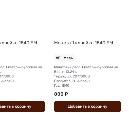
 копейка 1840 ЕМ
Монета 1 копейка 1840 ЕМ
VF
Медь
Монетный двор: Екатеринбургский монетный двор
Монетный двор: Екатеринбургский монетный двор
.
Вес, г: 10.24 г.
20778000
Тираж, шт: 20778000
иколай I
Правитель: Николай I
Год: 1840
800 ₽
авить
в
корзину
Добавить
в
корзину