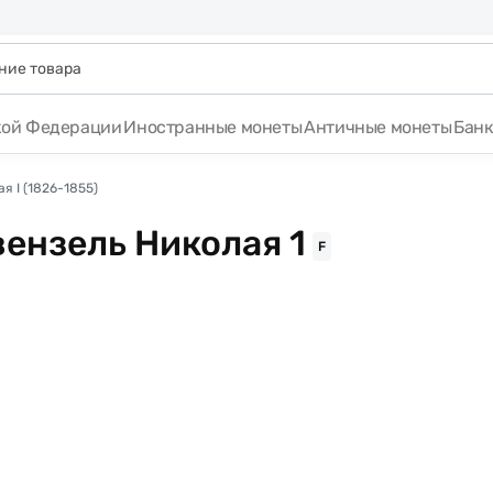
кой Федерации
Иностранные монеты
Античные монеты
Бан
я I (1826-1855)
ензель Николая 1
F