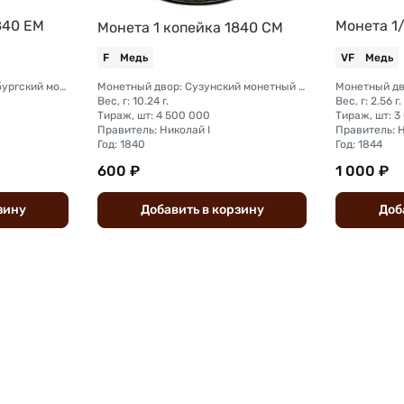
840 ЕМ
Монета 1
Монета 1 копейка 1840 СМ
F
Медь
VF
Медь
Монетный двор: Екатеринбургский монетный двор
Монетный двор: Сузунский монетный двор (Сибирь)
Вес, г: 10.24 г.
Вес, г: 2.56 г.
Тираж, шт: 4 500 000
Тираж, шт: 3
Правитель: Николай I
Правитель: Н
Год: 1840
Год: 1844
600 ₽
1 000 ₽
зину
Добавить
в
корзину
Доб