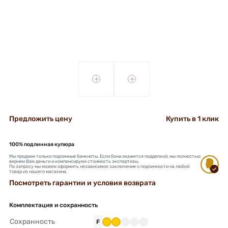
+
+
Предложить цену
Купить в 1 клик
100% подлинная купюра
Мы продаем только подлинные банкноты. Если бона окажется подделкой, мы полностью
вернем Вам деньги и компенсируем стоимость экспертизы.
По запросу мы можем оформить независимое заключение о подлинности на любой
товар из нашего магазина.
Посмотреть гарантии и условия возврата
Комплектация и сохранность
Сохранность
F