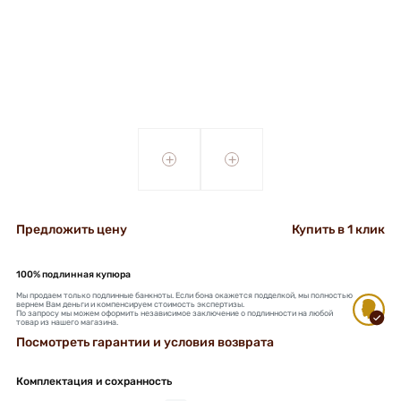
+
+
Предложить цену
Купить в 1 клик
100% подлинная купюра
Мы продаем только подлинные банкноты. Если бона окажется подделкой, мы полностью
вернем Вам деньги и компенсируем стоимость экспертизы.
По запросу мы можем оформить независимое заключение о подлинности на любой
товар из нашего магазина.
Посмотреть гарантии и условия возврата
Комплектация и сохранность