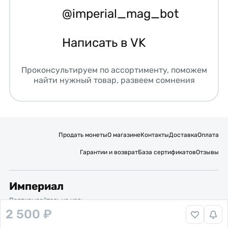
@imperial_mag_bot
Написать в VK
Проконсультируем по ассортименту, поможем
найти нужный товар, развеем сомнения
Продать монеты
О магазине
Контакты
Доставка
Оплата
Гарантии и возврат
База сертификатов
Отзывы
Империал
Подписывайтесь на нас:
2 500 ₽
Вакансии
Публичная оферта