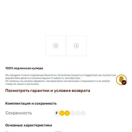
+
+
100% подлинная купюра
Мы продаем только подлинные банкноты. Если бона окажется подделкой, мы полностью
вернем Вам деньги и компенсируем стоимость экспертизы.
По запросу мы можем оформить независимое заключение о подлинности на любой
товар из нашего магазина.
Посмотреть гарантии и условия возврата
Комплектация и сохранность
Сохранность
F
Основные характеристики