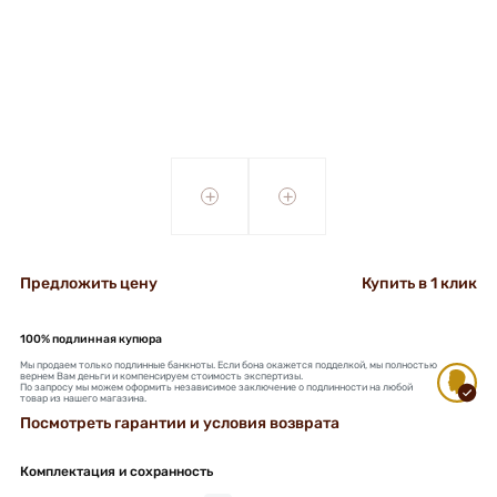
+
+
Предложить цену
Купить в 1 клик
100% подлинная купюра
Мы продаем только подлинные банкноты. Если бона окажется подделкой, мы полностью
вернем Вам деньги и компенсируем стоимость экспертизы.
По запросу мы можем оформить независимое заключение о подлинности на любой
товар из нашего магазина.
Посмотреть гарантии и условия возврата
Комплектация и сохранность