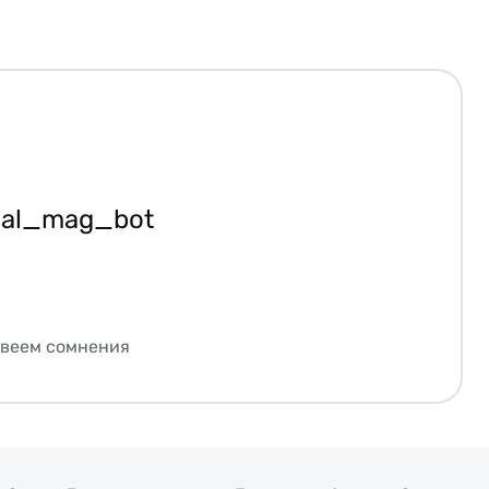
ial_mag_bot
звеем сомнения