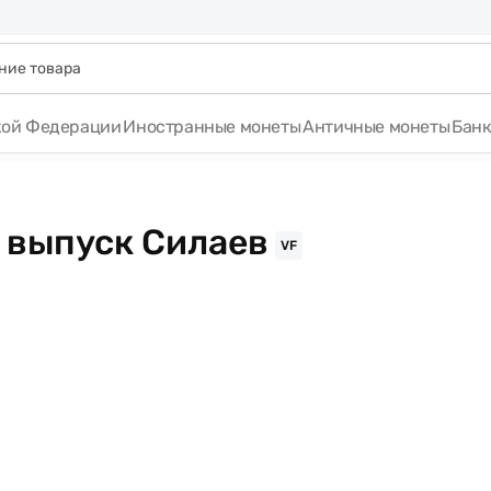
кой Федерации
Иностранные монеты
Античные монеты
Бан
2 выпуск Силаев
VF