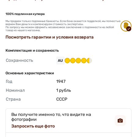
100% подлинная купюра
Мы продаем только подлинные банкноты. Если бона окажется подделкой, мы полностью
вернем Вам деньги и компенсируем стоимость экспертизы.
По запросу мы можем оформить независимое заключение о подлинности на любой
товар из нашего магазина.
Посмотреть гарантии и условия возврата
Комплектация и сохранность
Сохранность
AU
Основные характеристики
Год
1947 
Номинал
1 рубль 
Страна
СССР 
Вы получите именно то, что видите на
фотографии
Запросить еще фото