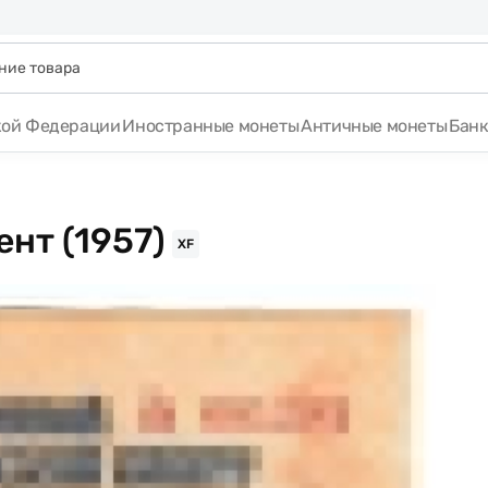
кой Федерации
Иностранные монеты
Античные монеты
Бан
ент (1957)
XF