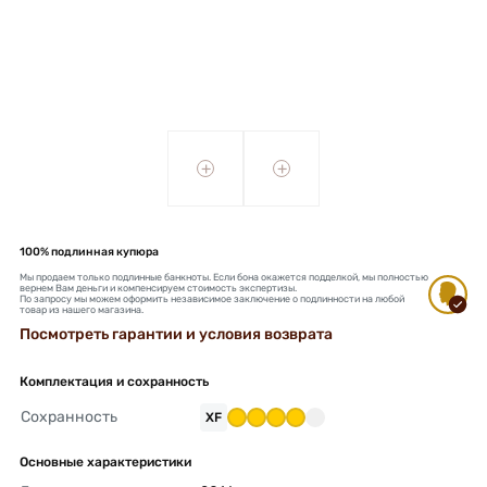
+
+
100% подлинная купюра
Мы продаем только подлинные банкноты. Если бона окажется подделкой, мы полностью
вернем Вам деньги и компенсируем стоимость экспертизы.
По запросу мы можем оформить независимое заключение о подлинности на любой
товар из нашего магазина.
Посмотреть гарантии и условия возврата
Комплектация и сохранность
Сохранность
XF
Основные характеристики