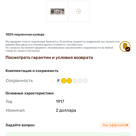
+
+
100% подлинная купюра
Мы продаем только подлинные банкноты. Если бона окажется подделкой, мы полностью
вернем Вам деньги и компенсируем стоимость экспертизы.
По запросу мы можем оформить независимое заключение о подлинности на любой
товар из нашего магазина.
Посмотреть гарантии и условия возврата
Комплектация и сохранность
Сохранность
F
Основные характеристики
Год
1917 
Номинал
2 доллара 
Задайте вопрос:
Мы оффлайн!