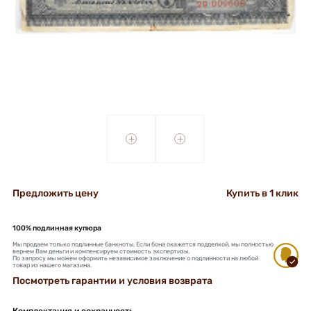
+
+
Предложить цену
Купить в 1 клик
100% подлинная купюра
Мы продаем только подлинные банкноты. Если бона окажется подделкой, мы полностью
вернем Вам деньги и компенсируем стоимость экспертизы.
По запросу мы можем оформить независимое заключение о подлинности на любой
товар из нашего магазина.
Посмотреть гарантии и условия возврата
Комплектация и сохранность