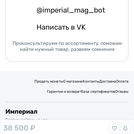
@imperial_mag_bot
Написать в VK
Проконсультируем по ассортименту, поможем
найти нужный товар, развеем сомнения
Продать монеты
О магазине
Контакты
Доставка
Оплата
Гарантии и возврат
База сертификатов
Отзывы
Империал
Подписывайтесь на нас:
38 500 ₽
Вакансии
Публичная оферта