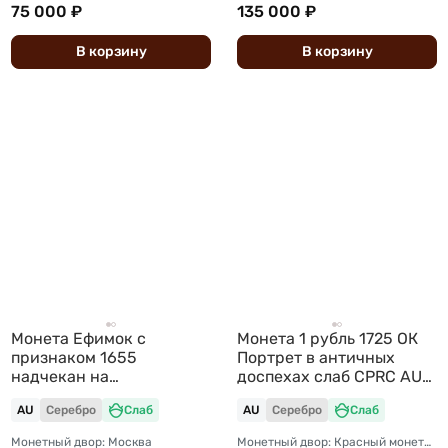
75 000 ₽
135 000 ₽
В
корзину
В
корзину
Монета Ефимок с
Монета 1 рубль 1725 ОК
признаком 1655
Портрет в античных
надчекан на
доспехах слаб CPRC AU
Рейксдальдере 1622
55
AU
Серебро
Слаб
AU
Серебро
Слаб
Фрисландии Алексей
Михайлович
Монетный двор: Москва
Монетный двор: Красный монетный двор (Москва)