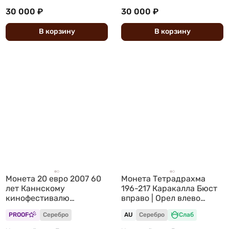
30 000 ₽
30 000 ₽
В
корзину
В
корзину
Монета 20 евро 2007 60
Монета Тетрадрахма
лет Каннскому
196-217 Каракалла Бюст
кинофестивалю
вправо | Орел влево
Франция
Сирия Лаодикея
PROOF
Серебро
AU
Серебро
Слаб
Римская Империя