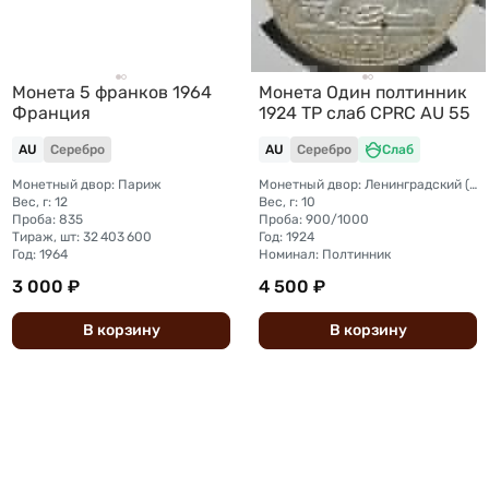
Монета 5 франков 1964
Монета Один полтинник
Франция
1924 ТР слаб CPRC AU 55
AU
Серебро
AU
Серебро
Слаб
Монетный двор: Париж
Монетный двор: Ленинградский (ЛМД)
Вес, г: 12
Вес, г: 10
Проба: 835
Проба: 900/1000
Тираж, шт: 32 403 600
Год: 1924
Год: 1964
Номинал: Полтинник
3 000 ₽
4 500 ₽
В
корзину
В
корзину