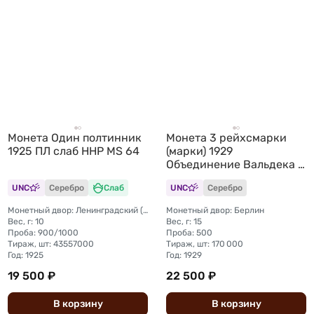
Монета Один полтинник
Монета 3 рейхсмарки
1925 ПЛ слаб ННР MS 64
(марки) 1929
Объединение Вальдека и
Пруссии Германия
UNC
Серебро
Слаб
UNC
Серебро
Монетный двор: Ленинградский (ЛМД)
Монетный двор: Берлин
Вес, г: 10
Вес, г: 15
Проба: 900/1000
Проба: 500
Тираж, шт: 43557000
Тираж, шт: 170 000
Год: 1925
Год: 1929
19 500 ₽
22 500 ₽
В
корзину
В
корзину