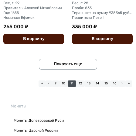
Вес, г: 29
Вес, г: 28
Правитель: Алексей Михайлович
Проба: 833
Год: 1655
Тираж, шт: на сумму 938365 рубля (рубль + полтина)
Номинал: Ефимок
Правитель: Петр I
265 000 ₽
335 000 ₽
В
корзину
В
корзину
Показать еще
«
‹
9
10
11
12
13
14
15
16
›
»
Монеты
Монеты Допетровской Руси
Монеты Царской России