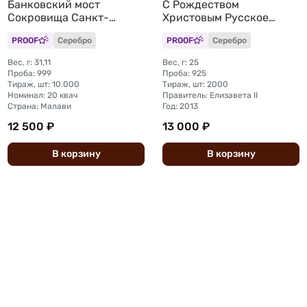
Банковский мост
С Рождеством
Сокровища Санкт-
Христовым Русское
Петербурга Малави
Рождество Острова Кука
PROOF
Серебро
PROOF
Серебро
Вес, г: 31,11
Вес, г: 25
Проба: 999
Проба: 925
Тираж, шт: 10.000
Тираж, шт: 2000
Номинал: 20 квач
Правитель: Елизавета II
Страна: Малави
Год: 2013
12 500 ₽
13 000 ₽
В
корзину
В
корзину