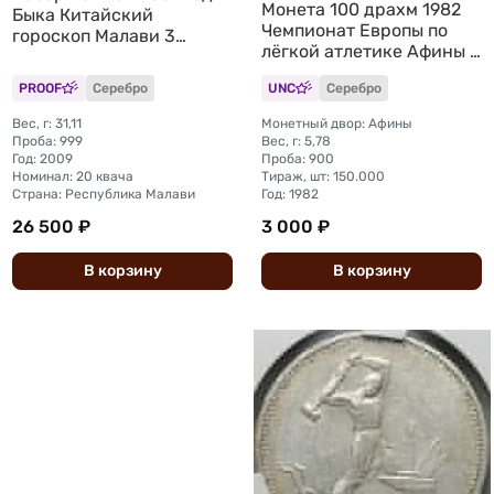
Монета 100 драхм 1982
Быка Китайский
Чемпионат Европы по
гороскоп Малави 3
лёгкой атлетике Афины -
монеты
Прыжок в высоту Греция
PROOF
Серебро
UNC
Серебро
Вес, г: 31,11
Монетный двор: Афины
Проба: 999
Вес, г: 5,78
Год: 2009
Проба: 900
Номинал: 20 квача
Тираж, шт: 150.000
Страна: Республика Малави
Год: 1982
26 500 ₽
3 000 ₽
В
корзину
В
корзину