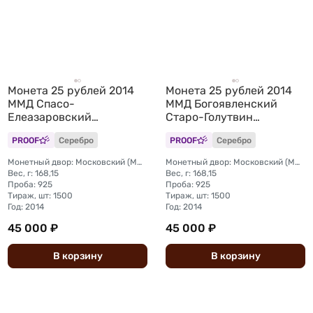
Монета 25 рублей 2014
Монета 25 рублей 2014
ММД Спасо-
ММД Богоявленский
Елеазаровский
Старо-Голутвин
монастырь Псковская
монастырь Коломна
PROOF
Серебро
PROOF
Серебро
область
Московская область
Монетный двор: Московский (ММД)
Монетный двор: Московский (ММД)
Вес, г: 168,15
Вес, г: 168,15
Проба: 925
Проба: 925
Тираж, шт: 1500
Тираж, шт: 1500
Год: 2014
Год: 2014
45 000 ₽
45 000 ₽
В
корзину
В
корзину