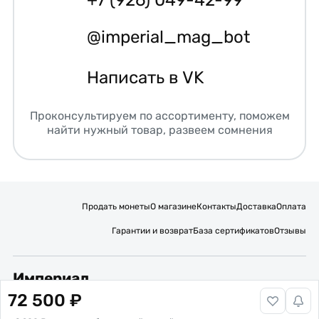
@imperial_mag_bot
Написать в VK
Проконсультируем по ассортименту, поможем
найти нужный товар, развеем сомнения
Продать монеты
О магазине
Контакты
Доставка
Оплата
Гарантии и возврат
База сертификатов
Отзывы
Империал
72 500 ₽
Подписывайтесь на нас: