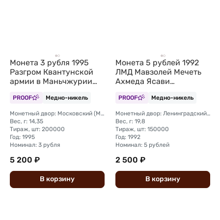
Монета 3 рубля 1995
Монета 5 рублей 1992
Разгром Квантунской
ЛМД Мавзолей Мечеть
армии в Маньчжурии
Ахмеда Ясави
(Запайка)
Туркестан PROOF
PROOF
Медно-никель
PROOF
Медно-никель
(запайка)
Монетный двор: Московский (ММД)
Монетный двор: Ленинградский (ЛМД)
Вес, г: 14,35
Вес, г: 19,8
Тираж, шт: 200000
Тираж, шт: 150000
Год: 1995
Год: 1992
Номинал: 3 рубля
Номинал: 5 рублей
5 200 ₽
2 500 ₽
В
корзину
В
корзину