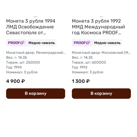
Монета 3 рубля 1994
Монета 3 рубля 1992
ЛМД Освобождение
ММД Международный
Севастополя от
год Космоса PROOF
немецко-фашистских
(запайка)
PROOF
Медно-никель
PROOF
Медно-никель
войск 50 лет (запайка)
Монетный двор: Ленинградский (ЛМД)
Монетный двор: Московский (ММД)
Вес, г: 14,35
Вес, г: 14,35
Тираж, шт: 250000
Тираж, шт: 600000
Год: 1994
Год: 1992
Номинал: 3 рубля
Номинал: 3 рубля
4 900 ₽
1 300 ₽
В
корзину
В
корзину