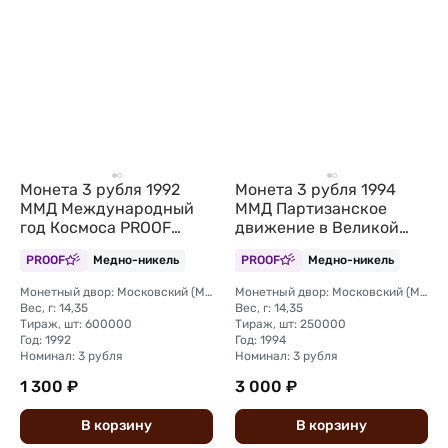
Монета 3 рубля 1992
Монета 3 рубля 1994
ММД Международный
ММД Партизанское
год Космоса PROOF
движение в Великой
(запайка)
Отечественной войне
PROOF
Медно-никель
PROOF
Медно-никель
Партизаны (запайка)
Монетный двор: Московский (ММД)
Монетный двор: Московский (ММД)
Вес, г: 14,35
Вес, г: 14,35
Тираж, шт: 600000
Тираж, шт: 250000
Год: 1992
Год: 1994
Номинал: 3 рубля
Номинал: 3 рубля
1 300 ₽
3 000 ₽
В
корзину
В
корзину