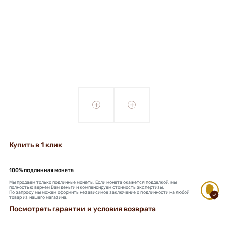
+
+
Купить в 1 клик
100% подлинная монета
Мы продаем только подлинные монеты. Если монета окажется подделкой, мы
полностью вернем Вам деньги и компенсируем стоимость экспертизы.
По запросу мы можем оформить независимое заключение о подлинности на любой
товар из нашего магазина.
Посмотреть гарантии и условия возврата