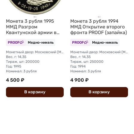
Монета 3 рубля 1995
Монета 3 рубля 1994
ММД Разгром
ММД Открытие второго
Квантунской армии в
фронта PROOF (запайка)
Маньчжурии
PROOF
Медно-никель
PROOF
Медно-никель
Монетный двор: Московский (ММД)
Монетный двор: Московский (ММД)
Вес, г: 14,35
Вес, г: 14,35
Тираж, шт: 200000
Тираж, шт: 250000
Год: 1995
Год: 1994
Номинал: 3 рубля
Номинал: 3 рубля
4 500 ₽
4 900 ₽
В
корзину
В
корзину