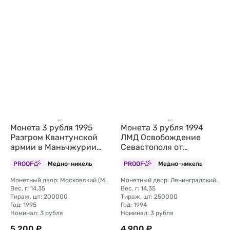
Монета 3 рубля 1995
Монета 3 рубля 1994
Разгром Квантунской
ЛМД Освобождение
армии в Маньчжурии
Севастополя от
(Запайка)
немецко-фашистских
PROOF
Медно-никель
PROOF
Медно-никель
войск 50 лет (запайка)
Монетный двор: Московский (ММД)
Монетный двор: Ленинградский (ЛМД)
Вес, г: 14,35
Вес, г: 14,35
Тираж, шт: 200000
Тираж, шт: 250000
Год: 1995
Год: 1994
Номинал: 3 рубля
Номинал: 3 рубля
5 200 ₽
4 900 ₽