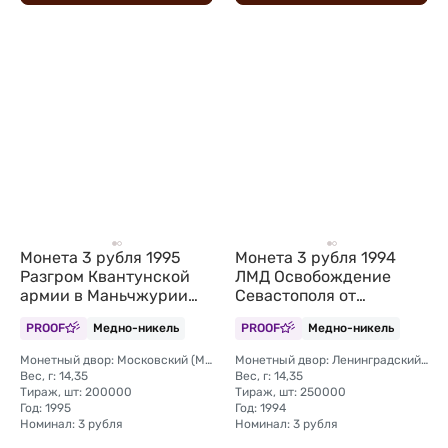
Монета 3 рубля 1995
Монета 3 рубля 1994
Разгром Квантунской
ЛМД Освобождение
армии в Маньчжурии
Севастополя от
(Запайка)
немецко-фашистских
PROOF
Медно-никель
PROOF
Медно-никель
войск 50 лет (запайка)
Монетный двор: Московский (ММД)
Монетный двор: Ленинградский (ЛМД)
Вес, г: 14,35
Вес, г: 14,35
Тираж, шт: 200000
Тираж, шт: 250000
Год: 1995
Год: 1994
Номинал: 3 рубля
Номинал: 3 рубля