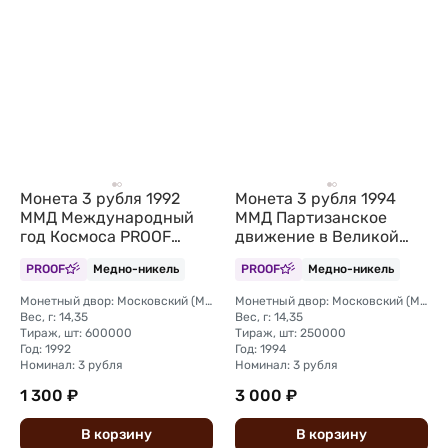
Монета 3 рубля 1992
Монета 3 рубля 1994
ММД Международный
ММД Партизанское
год Космоса PROOF
движение в Великой
(запайка)
Отечественной войне
PROOF
Медно-никель
PROOF
Медно-никель
Партизаны (запайка)
Монетный двор: Московский (ММД)
Монетный двор: Московский (ММД)
Вес, г: 14,35
Вес, г: 14,35
Тираж, шт: 600000
Тираж, шт: 250000
Год: 1992
Год: 1994
Номинал: 3 рубля
Номинал: 3 рубля
1 300 ₽
3 000 ₽
В
корзину
В
корзину