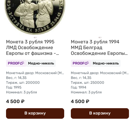
Монета 3 рубля 1995
Монета 3 рубля 1994
ЛМД Освобождение
ММД Белград
Европы от фашизма -
Освобождение Европы
Встреча на Эльбе
от фашизма (запайка)
PROOF
Медно-никель
PROOF
Медно-никель
Монетный двор: Московский (ММД)
Монетный двор: Московский (ММД)
Вес, г: 14,35
Вес, г: 14,35
Тираж, шт: 200000
Тираж, шт: 250000
Год: 1995
Год: 1994
Номинал: 3 рубля
Номинал: 3 рубля
4 500 ₽
4 500 ₽
В
корзину
В
корзину