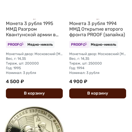
Монета 3 рубля 1995
Монета 3 рубля 1994
ММД Разгром
ММД Открытие второго
Квантунской армии в
фронта PROOF (запайка)
Маньчжурии
PROOF
Медно-никель
PROOF
Медно-никель
Монетный двор: Московский (ММД)
Монетный двор: Московский (ММД)
Вес, г: 14,35
Вес, г: 14,35
Тираж, шт: 200000
Тираж, шт: 250000
Год: 1995
Год: 1994
Номинал: 3 рубля
Номинал: 3 рубля
4 500 ₽
4 900 ₽
В
корзину
В
корзину