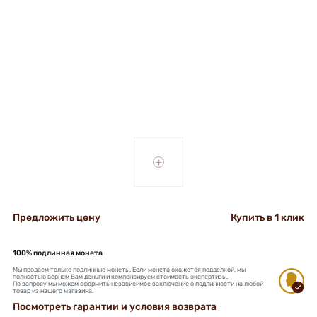
+
Предложить цену
Купить в 1 клик
100% подлинная монета
Мы продаем только подлинные монеты. Если монета окажется подделкой, мы
полностью вернем Вам деньги и компенсируем стоимость экспертизы.
По запросу мы можем оформить независимое заключение о подлинности на любой
товар из нашего магазина.
Посмотреть гарантии и условия возврата