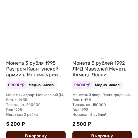
Монета 3 рубля 1995
Монета 5 рублей 1992
Разгром Квантунской
ЛМД Мавзолей Мечеть
армии в Маньчжурии
Ахмеда Ясави
(Запайка)
Туркестан PROOF
PROOF
Медно-никель
PROOF
Медно-никель
(запайка)
Монетный двор: Московский (ММД)
Монетный двор: Ленинградский (ЛМД)
Вес, г: 14,35
Вес, г: 19,8
Тираж, шт: 200000
Тираж, шт: 150000
Год: 1995
Год: 1992
Номинал: 3 рубля
Номинал: 5 рублей
5 200 ₽
2 500 ₽
В
корзину
В
корзину