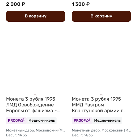
2 000 ₽
1 300 ₽
В
корзину
В
корзину
Монета 3 рубля 1995
Монета 3 рубля 1995
ЛМД Освобождение
ММД Разгром
Европы от фашизма -
Квантунской армии в
Встреча на Эльбе
Маньчжурии
PROOF
Медно-никель
PROOF
Медно-никель
Монетный двор: Московский (ММД)
Монетный двор: Московский (ММД)
Вес, г: 14,35
Вес, г: 14,35