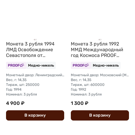
Монета 3 рубля 1994
Монета 3 рубля 1992
ЛМД Освобождение
ММД Международный
Севастополя от
год Космоса PROOF
немецко-фашистских
(запайка)
PROOF
Медно-никель
PROOF
Медно-никель
войск 50 лет (запайка)
Монетный двор: Ленинградский (ЛМД)
Монетный двор: Московский (ММД)
Вес, г: 14,35
Вес, г: 14,35
Тираж, шт: 250000
Тираж, шт: 600000
Год: 1994
Год: 1992
Номинал: 3 рубля
Номинал: 3 рубля
4 900 ₽
1 300 ₽
В
корзину
В
корзину