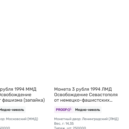
 рубля 1994 ММД
Монета 3 рубля 1994 ЛМД
Освобождение
Освобождение Севастополя
т фашизма (запайка)
от немецко-фашистских
войск 50 лет (запайка)
Медно-никель
PROOF
Медно-никель
ор: Московский (ММД)
Монетный двор: Ленинградский (ЛМД)
Вес, г: 14,35
250000
Тираж, шт: 250000