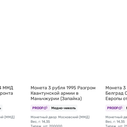
94 ММД
Монета 3 рубля 1995 Разгром
Монета 3
фронта
Квантунской армии в
Белград 
Маньчжурии (Запайка)
Европы о
ь
PROOF
Медно-никель
PROOF
ий (ММД)
Монетный двор: Московский (ММД)
Монетный дв
Вес, г: 14,35
Вес, г: 14,35
Тираж, шт: 200000
Тираж, шт: 