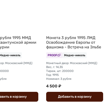
 рубля 1995 ММД
Монета 3 рубля 1995 ЛМД
Квантунской армии
Освобождение Европы от
урии
фашизма - Встреча на Эльбе
Медно-никель
PROOF
Медно-никель
ор: Московский (ММД)
Монетный двор: Московский (ММД)
Вес, г: 14,35
200000
Тираж, шт: 200000
Год: 1995
рубля
Номинал: 3 рубля
4 500 ₽
авить
в
корзину
Добавить
в
корзину