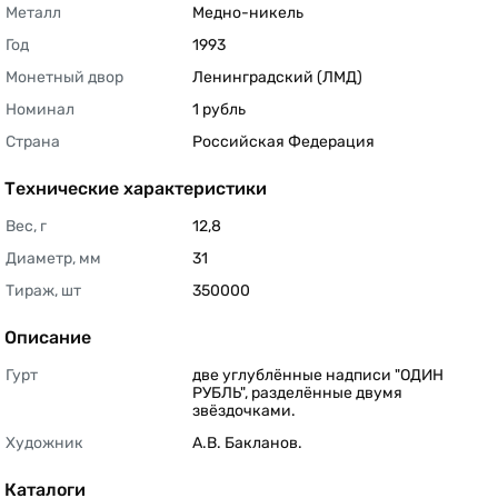
Металл
Медно-никель 
Год
1993 
Монетный двор
Ленинградский (ЛМД) 
Номинал
1 рубль 
Страна
Российская Федерация 
Технические характеристики
Вес, г
12,8 
Диаметр, мм
31 
Тираж, шт
350000 
Описание
Гурт
две углублённые надписи "ОДИН 
РУБЛЬ", разделённые двумя 
звёздочками. 
Художник
А.В. Бакланов. 
Каталоги