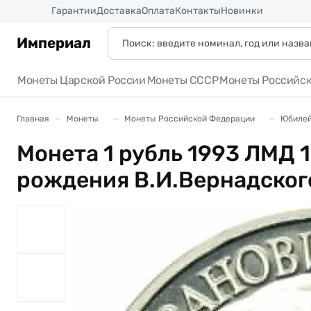
Россия
Гарантии
Доставка
Оплата
Контакты
Новинки
Империал
Монеты Царской России
Монеты СССР
Монеты Российс
Главная
Монеты
Монеты Российской Федерации
Юбилей
Монета 1 рубль 1993 ЛМД 
рождения В.И.Вернадског