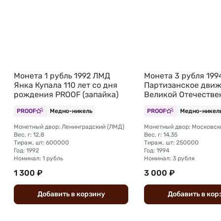
Монета 1 рубль 1992 ЛМД
Монета 3 рубля 19
Янка Купала 110 лет со дня
Партизанское движ
рождения PROOF (запайка)
Великой Отечестве
войне Партизаны (з
PROOF
Медно-никель
PROOF
Медно-никел
Монетный двор: Ленинградский (ЛМД)
Монетный двор: Московск
Вес, г: 12,8
Вес, г: 14,35
Тираж, шт: 600000
Тираж, шт: 250000
Год: 1992
Год: 1994
Номинал: 1 рубль
Номинал: 3 рубля
1 300 ₽
3 000 ₽
Добавить
в
корзину
Добавить
в
кор