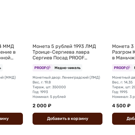
94 ММД
Монета 5 рублей 1993 ЛМД
Монета 3
ение в
Троице-Сергиева лавра
Разгром 
нной
Сергиев Посад PROOF
в Маньчж
апайка)
(запайка)
ь
PROOF
Медно-никель
PROOF
ий (ММД)
Монетный двор: Ленинградский (ЛМД)
Монетный дв
Вес, г: 19,8
Вес, г: 14,35
Тираж, шт: 350000
Тираж, шт: 
Год: 1993
Год: 1995
Номинал: 5 рублей
Номинал: 3 
2 000 ₽
4 500 ₽
зину
Добавить
в
корзину
Доб