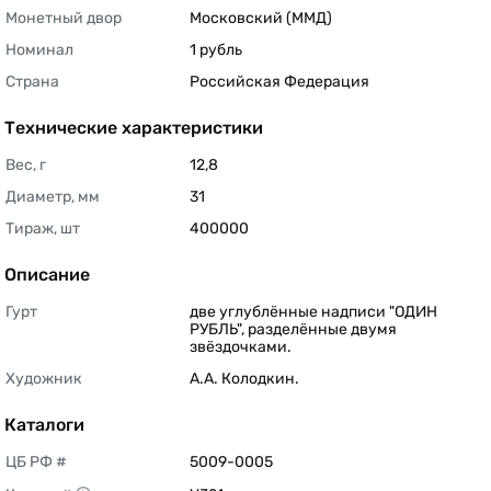
Монетный двор
Московский (ММД) 
Номинал
1 рубль 
Страна
Российская Федерация 
Технические характеристики
Вес, г
12,8 
Диаметр, мм
31 
Тираж, шт
400000 
Описание
Гурт
две углублённые надписи "ОДИН 
РУБЛЬ", разделённые двумя 
звёздочками. 
Художник
А.А. Колодкин. 
Каталоги
ЦБ РФ #
5009-0005 