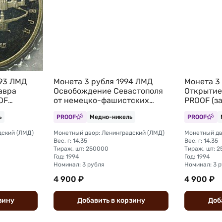
993 ЛМД
Монета 3 рубля 1994 ЛМД
Монета 3
авра
Освобождение Севастополя
Открытие
OF
от немецко-фашистских
PROOF (з
войск 50 лет (запайка)
ь
PROOF
Медно-никель
PROOF
дский (ЛМД)
Монетный двор: Ленинградский (ЛМД)
Монетный дв
Вес, г: 14,35
Вес, г: 14,35
Тираж, шт: 250000
Тираж, шт: 
Год: 1994
Год: 1994
Номинал: 3 рубля
Номинал: 3 
4 900 ₽
4 900 ₽
зину
Добавить
в
корзину
Доб