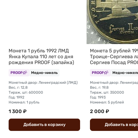
Монета 1 рубль 1992 ЛМД
Монета 5 рублей 1
Янка Купала 110 лет со дня
Троице-Сергиева л
рождения PROOF (запайка)
Сергиев Посад PRO
(запайка)
PROOF
Медно-никель
PROOF
Медно-никел
Монетный двор: Ленинградский (ЛМД)
Монетный двор: Ленингра
Вес, г: 12,8
Вес, г: 19,8
Тираж, шт: 600000
Тираж, шт: 350000
Год: 1992
Год: 1993
Номинал: 1 рубль
Номинал: 5 рублей
1 300 ₽
2 000 ₽
Добавить
в
корзину
Добавить
в
кор