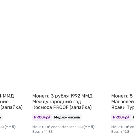
94 ММД
Монета 3 рубля 1992 ММД
Монета 5
ение
Международный год
Мавзолей
(запайка)
Космоса PROOF (запайка)
Ясави Ту
(запайка)
ь
PROOF
Медно-никель
PROOF
ий (ММД)
Монетный двор: Московский (ММД)
Монетный дв
Вес, г: 14,35
Вес, г: 19,8