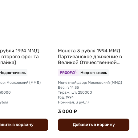
 рубля 1994 ММД
Монета 3 рубля 1994 ММД
 второго фронта
Партизанское движение в
апайка)
Великой Отечественной
войне Партизаны (запайка)
Медно-никель
PROOF
Медно-никель
ор: Московский (ММД)
Монетный двор: Московский (ММД)
Вес, г: 14,35
250000
Тираж, шт: 250000
Год: 1994
рубля
Номинал: 3 рубля
3 000 ₽
авить
в
корзину
Добавить
в
корзину