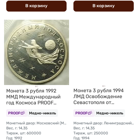
В
корзину
В
корзину
Монета 3 рубля 1994
Монета 3 рубля 1992
ЛМД Освобождение
ММД Международный
Севастополя от
год Космоса PROOF
немецко-фашистских
(запайка)
PROOF
Медно-никель
PROOF
Медно-никель
войск 50 лет (запайка)
Монетный двор: Московский (ММД)
Монетный двор: Ленинградский (ЛМД)
Вес, г: 14,35
Вес, г: 14,35
Тираж, шт: 600000
Тираж, шт: 250000
Год: 1992
Год: 1994