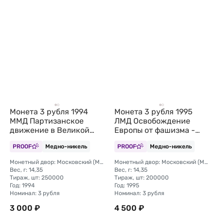
Монета 3 рубля 1994
Монета 3 рубля 1995
ММД Партизанское
ЛМД Освобождение
движение в Великой
Европы от фашизма -
Отечественной войне
Встреча на Эльбе
PROOF
Медно-никель
PROOF
Медно-никель
Партизаны (запайка)
Монетный двор: Московский (ММД)
Монетный двор: Московский (ММД)
Вес, г: 14,35
Вес, г: 14,35
Тираж, шт: 250000
Тираж, шт: 200000
Год: 1994
Год: 1995
Номинал: 3 рубля
Номинал: 3 рубля
3 000 ₽
4 500 ₽