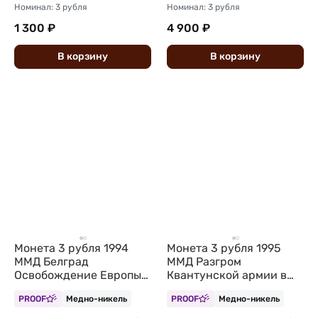
Номинал: 3 рубля
Номинал: 3 рубля
1 300 ₽
4 900 ₽
В
корзину
В
корзину
Монета 3 рубля 1994
Монета 3 рубля 1995
ММД Белград
ММД Разгром
Освобождение Европы
Квантунской армии в
от фашизма (запайка)
Маньчжурии
PROOF
Медно-никель
PROOF
Медно-никель