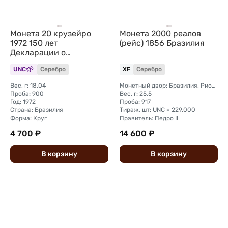
Монета 20 крузейро
Монета 2000 реалов
1972 150 лет
(рейс) 1856 Бразилия
Декларации о
Независимости
UNC
Серебро
XF
Серебро
Бразилия
Вес, г: 18,04
Монетный двор: Бразилия, Рио-де-Жанейро
Проба: 900
Вес, г: 25,5
Год: 1972
Проба: 917
Страна: Бразилия
Тираж, шт: UNC = 229.000
Форма: Круг
Правитель: Педро II
4 700 ₽
14 600 ₽
В
корзину
В
корзину