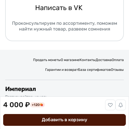
Написать в VK
Проконсультируем по ассортименту, поможем
найти нужный товар, развеем сомнения
Продать монеты
О магазине
Контакты
Доставка
Оплата
Гарантии и возврат
База сертификатов
Отзывы
Империал
Подписывайтесь на нас:
4 000 ₽
+120
Вакансии
Публичная оферта
Политика обработки персональных данных
Карта сайта
Добавить в корзину
© 2016 – 2026 ИП Титов Александр Михайлович
Нумизматический интернет-магазин “Империал”