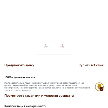
+
+
Предложить цену
Купить в 1 клик
100% подлинная монета
Мы продаем только подлинные монеты. Если монета окажется подделкой, мы
полностью вернем Вам деньги и компенсируем стоимость экспертизы.
По запросу мы можем оформить независимое заключение о подлинности на любой
товар из нашего магазина.
Посмотреть гарантии и условия возврата
Комплектация и сохранность