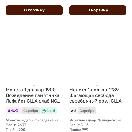
В
корзину
В
корзину
Монета 1 доллар 1900
Монета 1 доллар 1989
Возведение памятника
Шагающая свобода
Лафайет США слаб NGC
серебряный орёл США
MS 61
UNC
Серебро
Слаб
AU
Серебро
Монетный двор: Филадельфия
Монетный двор: Филадельфия
Вес, г: 26,73
Вес, г: 31,13
Проба: 900
Проба: 999