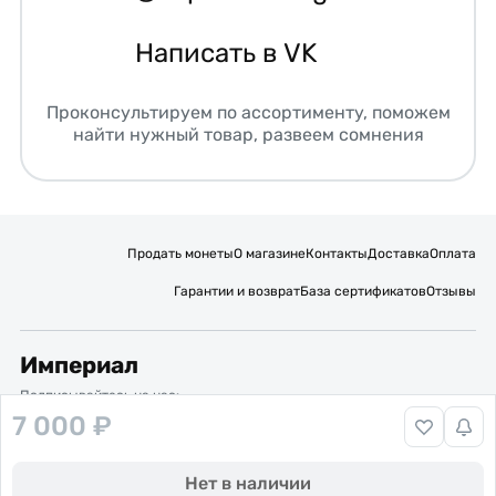
Написать в VK
Проконсультируем по ассортименту, поможем
найти нужный товар, развеем сомнения
Продать монеты
О магазине
Контакты
Доставка
Оплата
Гарантии и возврат
База сертификатов
Отзывы
Империал
Подписывайтесь на нас:
7 000 ₽
Вакансии
Публичная оферта
Политика обработки персональных данных
Карта сайта
Нет в наличии