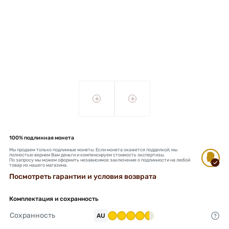
+
+
100% подлинная монета
Мы продаем только подлинные монеты. Если монета окажется подделкой, мы
полностью вернем Вам деньги и компенсируем стоимость экспертизы.
По запросу мы можем оформить независимое заключение о подлинности на любой
товар из нашего магазина.
Посмотреть гарантии и условия возврата
Комплектация и сохранность
Сохранность
AU