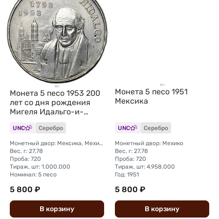
Монета 5 песо 1951
Монета 5 песо 1953 200
Мексика
лет со дня рождения
Мигеля Идальго-и-
Костилья Мексика
UNC
Серебро
UNC
Серебро
Монетный двор: Мексика, Мехико
Монетный двор: Мехико
Вес, г: 27,78
Вес, г: 27,78
Проба: 720
Проба: 720
Тираж, шт: 1.000.000
Тираж, шт: 4.958.000
Номинал: 5 песо
Год: 1951
5 800 ₽
5 800 ₽
В
корзину
В
корзину