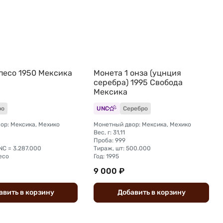
 песо 1950 Мексика
Монета 1 онза (уцнция
серебра) 1995 Свобода
Мексика
ро
UNC
Серебро
ор: Мексика, Мехико
Монетный двор: Мексика, Мехико
Вес, г: 31,11
Проба: 999
NC = 3.287.000
Тираж, шт: 500.000
есо
Год: 1995
9 000 ₽
авить
в
корзину
Добавить
в
корзину