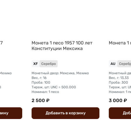
77
Монета 1 песо 1957 100 лет
Монета 1
Конституции Мексика
XF
Серебро
AU
Сереб
 Мехико
Монетный двор: Мексика, Мехико
Монетный дв
Вес, г: 16
Вес, г: 13,33
Проба: 100
Проба: 300
0
Тираж, шт: UNC = 500.000
Тираж, шт: U
Номинал: 1 песо
Номинал: 1 п
2 500 ₽
3 000 ₽
зину
Добавить
в
корзину
Доб