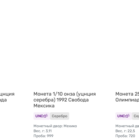
уцнция
Монета 1/10 онза (уцнция
Монета 2
ода
серебра) 1992 Свобода
Олимпиад
Мексика
UNC
Серебро
UNC
Се
Монетный двор: Мехико
Монетный дв
Вес, г: 3,11
Вес, г: 22,5
Проба: 999
Проба: 720