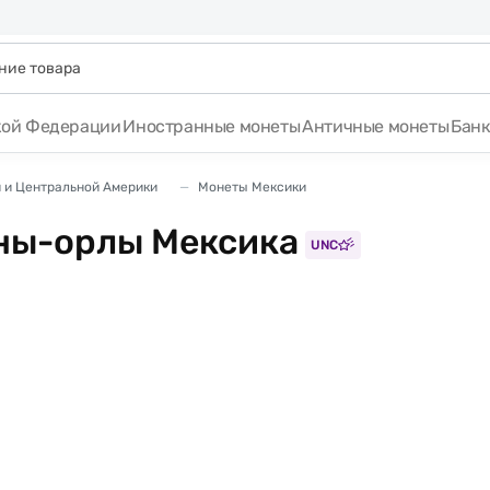
кой Федерации
Иностранные монеты
Античные монеты
Бан
 и Центральной Америки
Монеты Мексики
ины-орлы Мексика
UNC