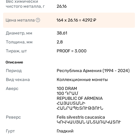
Вес химически 
чистого металла, г
26,16 
Цена металла
164 x 26.16 = 4292 ₽ 
Диаметр, мм
38,61 
Толщина, мм
2,8 
Тираж, шт
PROOF = 3.000 
Описание
Период
Республика Армения (1994 - 2024) 
Вид чекана
Коллекционные монеты 
Аверс
100 DRAM

100 ԴՐԱՄ

REPUBLIC OF ARMENIA

ՀԱՅԱՍՏԱՆԻ 
ՀԱՆՐԱՊԵՏՈՒԹՅՈՒՆ 
Реверс
Felis silvestris caucasica

ԿՈՎԿԱՍՅԱՆ ԱՆՏԱՌԱԿԱՏՈՒ 
Гурт
Гладкий 