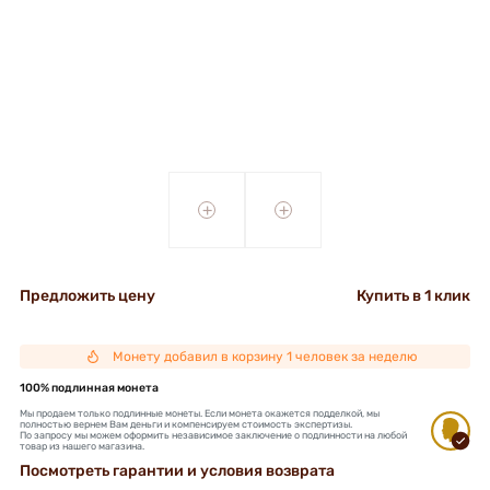
+
+
Предложить цену
Купить в 1 клик
Монету добавил в корзину 1 человек за неделю
100% подлинная монета
Мы продаем только подлинные монеты. Если монета окажется подделкой, мы
полностью вернем Вам деньги и компенсируем стоимость экспертизы.
По запросу мы можем оформить независимое заключение о подлинности на любой
товар из нашего магазина.
Посмотреть гарантии и условия возврата