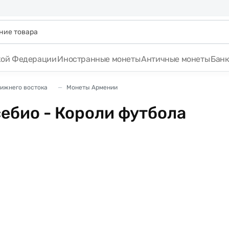
кой Федерации
Иностранные монеты
Античные монеты
Бан
лижнего востока
Монеты Армении
ебио - Короли футбола