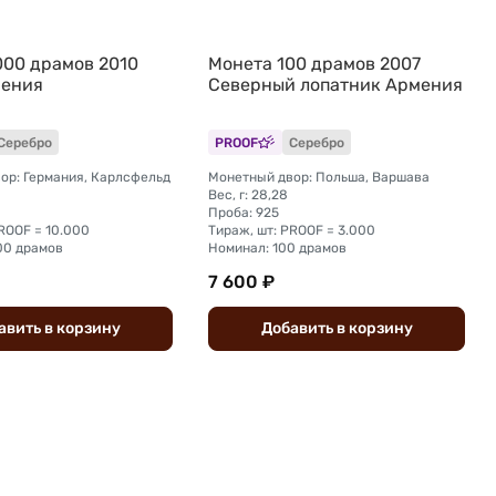
000 драмов 2010
Монета 100 драмов 2007
мения
Северный лопатник Армения
Серебро
PROOF
Серебро
ор: Германия, Карлсфельд
Монетный двор: Польша, Варшава
Вес, г: 28,28
Проба: 925
ROOF = 10.000
Тираж, шт: PROOF = 3.000
00 драмов
Номинал: 100 драмов
7 600 ₽
авить
в
корзину
Добавить
в
корзину