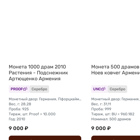
Монета 1000 драм 2010
Монета 500 драмов
Растения - Подснежник
Ноев ковчег Армен
Артющенко Армения
PROOF
Серебро
UNC
Серебро
Монетный двор: Германия, Пфорцхайм (BH Mayer Mint)
Монетный двор: Германия,
Вес, г: 28,28
Вес, г: 31,11
Проба: 925
Проба: 999
Тираж, шт: Proof = 10.000
Тираж, шт: BU = 960.182
Год: 2010
Номинал: 500 драмов
9 000 ₽
9 000 ₽