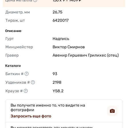
Цена металла
156 x 9 = 1409 ₽ 
Диаметр, мм
26,75 
Тираж, шт
6420017 
Описание
Гурт
Надпись 
Минцмейстер
Виктор Смирнов 
Гравер
Авенир Гиршевич Грилихес (отец) 
Каталоги
Биткин #
93 
Уздеников #
2198 
Краузе #
Y58.2 
Вы получите именно то, что видите на
фотографии
Запросить еще фото
Вы можете осмотреть эту монету в нашем