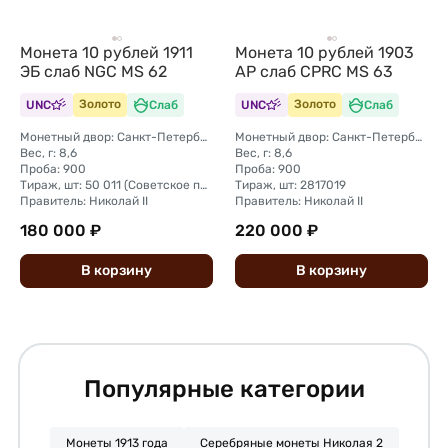
Монета 10 рублей 1911
Монета 10 рублей 1903
ЭБ слаб NGC MS 62
АР слаб CPRC MS 63
UNC
Золото
Слаб
UNC
Золото
Слаб
Монетный двор: Санкт-Петербургский монетный двор
Монетный двор: Санкт-Петербургский монетный двор
Вес, г: 8,6
Вес, г: 8,6
Проба: 900
Проба: 900
Тираж, шт: 50 011 (Советское правительство с декабря 1925 г. по март 1926 г. отчеканило 2 011 000 10-ти рублевого достоинства царского образца, предположительно штемпелями 1911 г.)
Тираж, шт: 2817019
Правитель: Николай II
Правитель: Николай II
180 000 ₽
220 000 ₽
В
корзину
В
корзину
Популярные категории
Монеты 1913 года
Серебряные монеты Николая 2