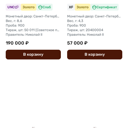
UNC
Золото
Слаб
XF
Золото
Сертификат
Монетный двор: Санкт-Петербургский монетный двор
Монетный двор: Санкт-Петербургский монетный двор
Вес, г: 8,6
Вес, г: 4,3
Проба: 900
Проба: 900
Тираж, шт: 50 011 (Советское правительство с декабря 1925 г. по март 1926 г. отчеканило 2 011 000 10-ти рублевого достоинства царского образца, предположительно штемпелями 1911 г.)
Тираж, шт: 20400004
Правитель: Николай II
Правитель: Николай II
190 000 ₽
57 000 ₽
В
корзину
В
корзину