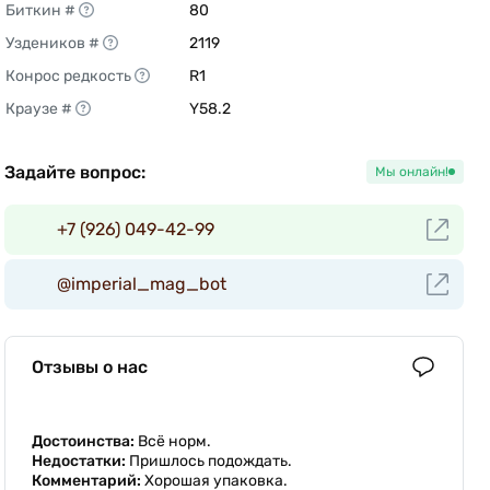
Биткин #
80 
Уздеников #
2119 
Конрос редкость
R1 
Краузе #
Y58.2 
Задайте вопрос:
Мы онлайн!
+7 (926) 049-42-99
@imperial_mag_bot
Отзывы о нас
Достоинства:
Всë норм.
Недостатки:
Пришлось подождать.
Комментарий:
Хорошая упаковка.