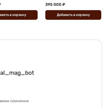
₽
395 000 ₽
авить
в
корзину
Добавить
в
корзину
ial_mag_bot
звеем сомнения