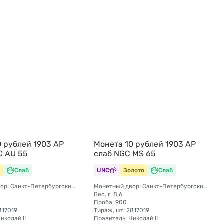
0 рублей 1903 АР
Монета 10 рублей 1903 АР
C AU 55
слаб NGC MS 65
о
Слаб
UNC
Золото
Слаб
Монетный двор: Санкт-Петербургский монетный двор
Монетный двор: Санкт-Петербургский монетный двор
Вес, г: 8,6
Проба: 900
817019
Тираж, шт: 2817019
иколай II
Правитель: Николай II