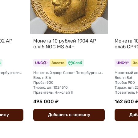
02 АР
Монета 10 рублей 1904 АР
Монета 10
слаб NGC MS 64+
слаб CPR
б
UNC
Золото
Слаб
UNC
Зо
Монетный двор: Санкт-Петербургский монетный двор
Монетный двор: Санкт-Петербургский монетный двор
Вес, г: 8,6
Вес, г: 8,6
Проба: 900
Проба: 900
Тираж, шт: 1024510
Тираж, шт: 
Правитель: Николай II
Правитель: Н
495 000 ₽
162 500 
зину
Добавить
в
корзину
Доб