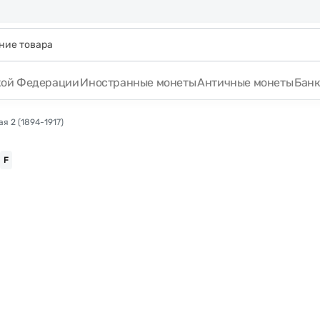
кой Федерации
Иностранные монеты
Античные монеты
Бан
я 2 (1894-1917)
F