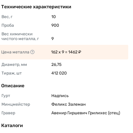
Технические характеристики
Вес, г
10 
Проба
900 
Вес химически 
чистого металла, г
9 
Цена металла
162 x 9 = 1462 ₽ 
Диаметр, мм
26,75 
Тираж, шт
412 020 
Описание
Гурт
Надпись 
Минцмейстер
Феликс Залеман 
Гравер
Авенир Гиршевич Грилихес (отец) 
Каталоги