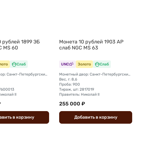
 рублей 1899 ЭБ
Монета 10 рублей 1903 АР
C MS 60
слаб NGC MS 63
лото
Слаб
UNC
Золото
Слаб
Монетный двор: Санкт-Петербургский монетный двор
Монетный двор: Санкт-Петербургский монетный двор
Вес, г: 8,6
Проба: 900
27600013
Тираж, шт: 2817019
иколай II
Правитель: Николай II
₽
255 000 ₽
авить
в
корзину
Добавить
в
корзину