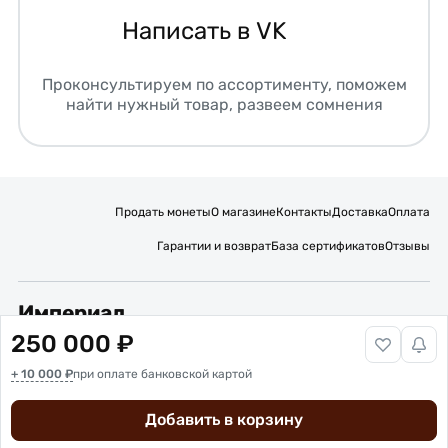
Написать в VK
Проконсультируем по ассортименту, поможем
найти нужный товар, развеем сомнения
Продать монеты
О магазине
Контакты
Доставка
Оплата
Гарантии и возврат
База сертификатов
Отзывы
Империал
250 000 ₽
Подписывайтесь на нас:
+ 10 000 ₽
Вакансии
при оплате банковской картой
Публичная оферта
Политика обработки персональных данных
Карта сайта
Добавить в корзину
© 2016 – 2026 ИП Титов Александр Михайлович
Нумизматический интернет-магазин “Империал”