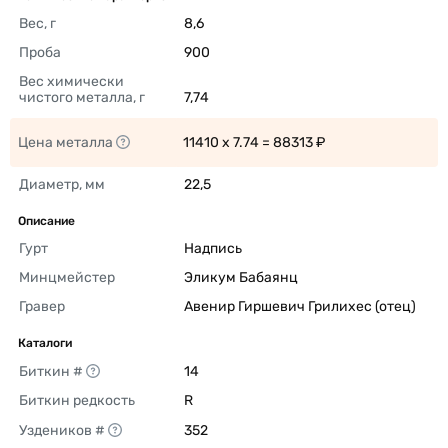
Вес, г
8,6 
Проба
900 
Вес химически 
чистого металла, г
7,74 
Цена металла
11410 x 7.74 = 88313 ₽ 
Диаметр, мм
22,5 
Описание
Гурт
Надпись 
Минцмейстер
Эликум Бабаянц 
Гравер
Авенир Гиршевич Грилихес (отец) 
Каталоги
Биткин #
14 
Биткин редкость
R 
Уздеников #
352 