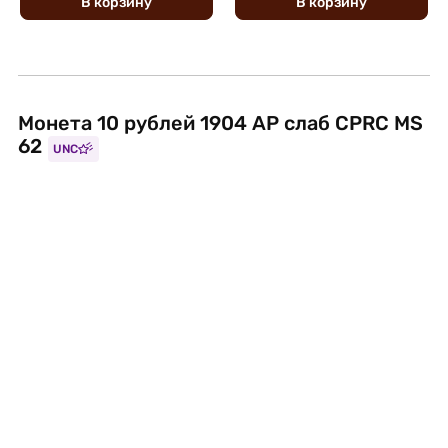
В
корзину
В
корзину
Монета 10 рублей 1904 АР слаб CPRC MS
62
UNC