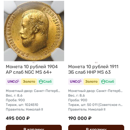
Монета 10 рублей 1904
Монета 10 рублей 1911
АР слаб NGC MS 64+
ЭБ слаб ННР MS 63
UNC
Золото
Слаб
UNC
Золото
Слаб
Монетный двор: Санкт-Петербургский монетный двор
Монетный двор: Санкт-Петербургский монетный двор
Вес, г: 8,6
Вес, г: 8,6
Проба: 900
Проба: 900
Тираж, шт: 1024510
Тираж, шт: 50 011 (Советское правительство с декабря 1925 г. по март 1926 г. отчеканило 2 011 000 10-ти рублевого достоинства царского образца, предположительно штемпелями 1911 г.)
Правитель: Николай II
Правитель: Николай II
495 000 ₽
190 000 ₽
В
корзину
В
корзину