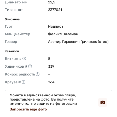
Диаметр, мм
22,5 
Тираж, шт
2377021 
Описание
Гурт
Надпись 
Минцмейстер
Феликс Залеман 
Гравер
Авенир Гиршевич Грилихес (отец) 
Каталоги
Биткин #
8 
Уздеников #
339 
Конрос редкость
+ 
Краузе #
Y64 
Монета в единственном экземпляре,
представлена на фото. Вы получите
именно то, что видите на фотографии
Запросить еще фото