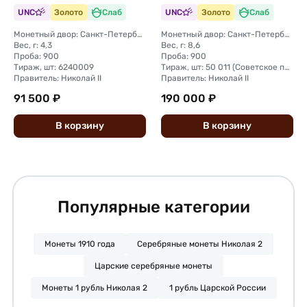
UNC
Золото
Слаб
UNC
Золото
Слаб
Монетный двор: Санкт-Петербургский монетный двор
Монетный двор: Санкт-Петербургский монетный двор
Вес, г: 4,3
Вес, г: 8,6
Проба: 900
Проба: 900
Тираж, шт: 6240009
Тираж, шт: 50 011 (Советское правительство с декабря 1925 г. по март 1926 г. отчеканило 2 011 000 10-ти рублевого достоинства царского образца, предположительно штемпелями 1911 г.)
Правитель: Николай II
Правитель: Николай II
91 500 ₽
190 000 ₽
В
корзину
В
корзину
Популярные категории
Монеты 1910 года
Серебряные монеты Николая 2
Царские серебряные монеты
Монеты 1 рубль Николая 2
1 рубль Царской России