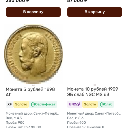
230 000 ₽
57 000 ₽
В
корзину
В
корзину
Монета 10 рублей 1909
Монета 5 рублей 1898
ЭБ слаб NGC MS 63
АГ
XF
Золото
Сертификат
UNC
Золото
Слаб
Монетный двор: Санкт-Петербургский монетный двор
Монетный двор: Санкт-Петербургский монетный двор
Вес, г: 4,3
Вес, г: 8,6
Проба: 900
Проба: 900
Тираж, шт: 52378008
Правитель: Николай II