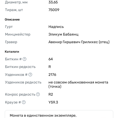
Диаметр, мм
33,65 
Тираж, шт
75009 
Описание
Гурт
Надпись 
Минцмейстер
Эликум Бабаянц 
Гравер
Авенир Гиршевич Грилихес (отец) 
Каталоги
Биткин #
64 
Биткин редкость
R 
Уздеников #
2176 
Уздеников редкость
не совсем обыкновенная монета 
(точка) 
Конрос редкость
R2 
Краузе #
Y59.3 
Монета в единственном экземпляре,