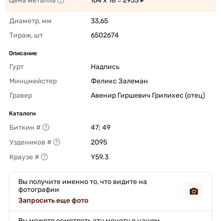
Цена металла
164 x 18 = 2953 ₽ 
Диаметр, мм
33,65 
Тираж, шт
6502674 
Описание
Гурт
Надпись 
Минцмейстер
Феликс Залеман 
Гравер
Авенир Гиршевич Грилихес (отец) 
Каталоги
Биткин #
47; 49 
Уздеников #
2095 
Краузе #
Y59.3 
Вы получите именно то, что видите на
фотографии
Запросить еще фото
Вы можете осмотреть эту монету в нашем