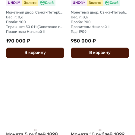
UNC
Золото
Слаб
UNC
Золото
Слаб
Монетный двор: Санкт-Петербургский монетный двор
Монетный двор: Санкт-Петербургский монетный двор
Вес, г: 8,6
Вес, г: 8,6
Проба: 900
Проба: 900
Тираж, шт: 50 011 (Советское правительство с декабря 1925 г. по март 1926 г. отчеканило 2 011 000 10-ти рублевого достоинства царского образца, предположительно штемпелями 1911 г.)
Правитель: Николай II
Правитель: Николай II
Год: 1909
190 000 ₽
950 000 ₽
В
корзину
В
корзину
Монета 5 рублей 1898
Монета 10 рублей 1899