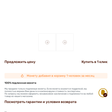
+
+
Предложить цену
Купить в 1 клик
Монету добавил в корзину 1 человек за месяц
100% подлинная монета
Мы продаем только подлинные монеты. Если монета окажется подделкой, мы
полностью вернем Вам деньги и компенсируем стоимость экспертизы.
По запросу мы можем оформить независимое заключение о подлинности на любой
товар из нашего магазина.
Посмотреть гарантии и условия возврата