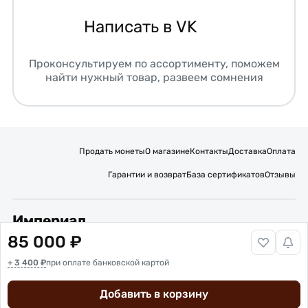
Написать в VK
Проконсультируем по ассортименту, поможем
найти нужный товар, развеем сомнения
Продать монеты
О магазине
Контакты
Доставка
Оплата
Гарантии и возврат
База сертификатов
Отзывы
Империал
85 000 ₽
Подписывайтесь на нас:
+ 3 400 ₽
Вакансии
при оплате банковской картой
Публичная оферта
Политика обработки персональных данных
Карта сайта
Добавить в корзину
© 2016 – 2026 ИП Титов Александр Михайлович