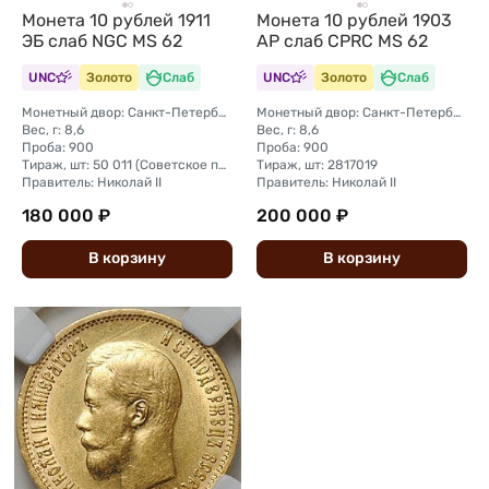
Монета 10 рублей 1911
Монета 10 рублей 1903
ЭБ слаб NGC MS 62
АР слаб CPRC MS 62
UNC
Золото
Слаб
UNC
Золото
Слаб
Монетный двор: Санкт-Петербургский монетный двор
Монетный двор: Санкт-Петербургский монетный двор
Вес, г: 8,6
Вес, г: 8,6
Проба: 900
Проба: 900
Тираж, шт: 50 011 (Советское правительство с декабря 1925 г. по март 1926 г. отчеканило 2 011 000 10-ти рублевого достоинства царского образца, предположительно штемпелями 1911 г.)
Тираж, шт: 2817019
Правитель: Николай II
Правитель: Николай II
180 000 ₽
200 000 ₽
В
корзину
В
корзину