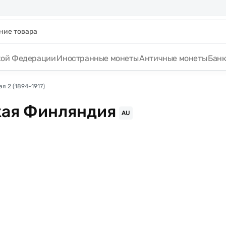
кой Федерации
Иностранные монеты
Античные монеты
Бан
я 2 (1894-1917)
ская Финляндия
AU