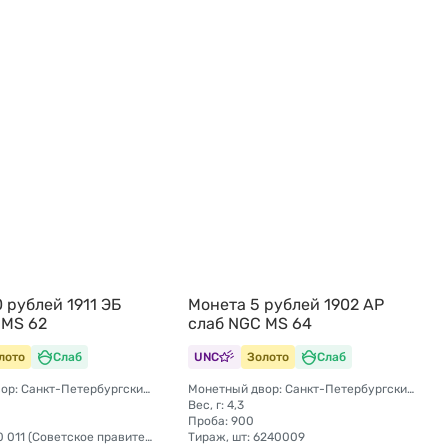
 рублей 1911 ЭБ
Монета 5 рублей 1902 АР
 MS 62
слаб NGC MS 64
лото
Слаб
UNC
Золото
Слаб
Монетный двор: Санкт-Петербургский монетный двор
Монетный двор: Санкт-Петербургский монетный двор
Вес, г: 4,3
Проба: 900
Тираж, шт: 50 011 (Советское правительство с декабря 1925 г. по март 1926 г. отчеканило 2 011 000 10-ти рублевого достоинства царского образца, предположительно штемпелями 1911 г.)
Тираж, шт: 6240009