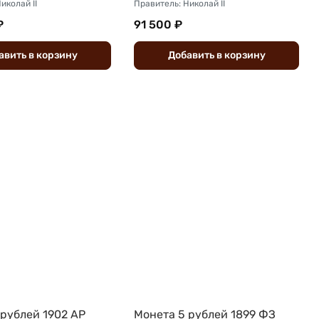
иколай II
Правитель: Николай II
₽
91 500 ₽
авить
в
корзину
Добавить
в
корзину
 рублей 1902 АР
Монета 5 рублей 1899 ФЗ