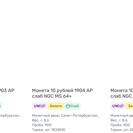
903 АР
Монета 10 рублей 1904 АР
Монета 10
слаб NGC MS 64+
слаб NGC
б
UNC
Золото
Слаб
UNC
Зо
Монетный двор: Санкт-Петербургский монетный двор
Монетный двор: Санкт-Петербургский монетный двор
Вес, г: 8,6
Вес, г: 8,6
Проба: 900
Проба: 900
Тираж, шт: 1024510