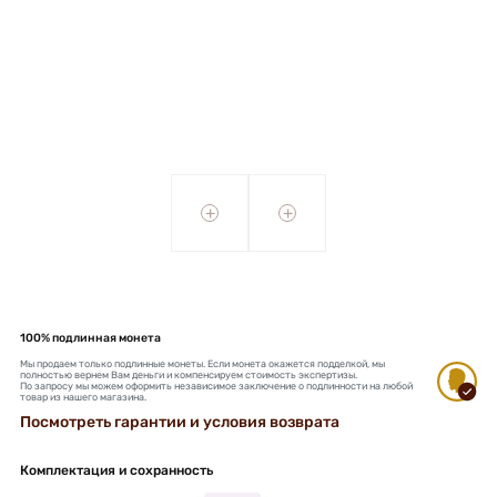
+
+
100% подлинная монета
Мы продаем только подлинные монеты. Если монета окажется подделкой, мы
полностью вернем Вам деньги и компенсируем стоимость экспертизы.
По запросу мы можем оформить независимое заключение о подлинности на любой
товар из нашего магазина.
Посмотреть гарантии и условия возврата
Комплектация и сохранность