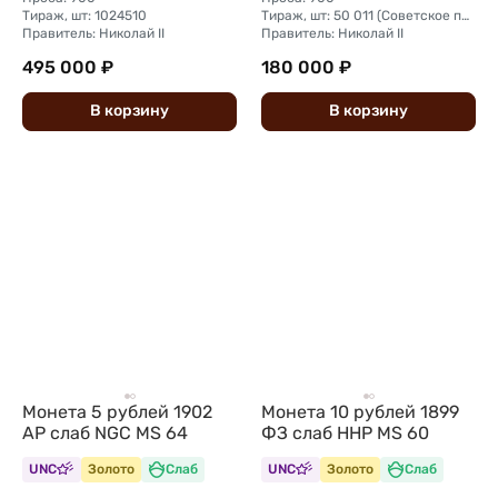
Тираж, шт: 1024510
Тираж, шт: 50 011 (Советское правительство с декабря 1925 г. по март 1926 г. отчеканило 2 011 000 10-ти рублевого достоинства царского образца, предположительно штемпелями 1911 г.)
Правитель: Николай II
Правитель: Николай II
495 000 ₽
180 000 ₽
В
корзину
В
корзину
Монета 5 рублей 1902
Монета 10 рублей 1899
АР слаб NGC MS 64
ФЗ слаб ННР MS 60
UNC
Золото
Слаб
UNC
Золото
Слаб