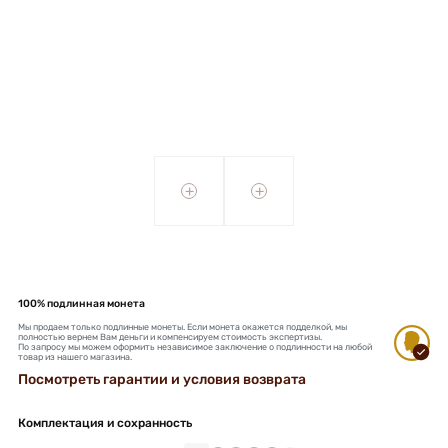
+
+
100% подлинная монета
Мы продаем только подлинные монеты. Если монета окажется подделкой, мы
полностью вернем Вам деньги и компенсируем стоимость экспертизы.
По запросу мы можем оформить независимое заключение о подлинности на любой
товар из нашего магазина.
Посмотреть гарантии и условия возврата
Комплектация и сохранность