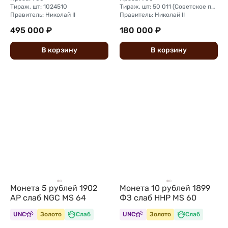
Тираж, шт: 1024510
Тираж, шт: 50 011 (Советское правительство с декабря 1925 г. по март 1926 г. отчеканило 2 011 000 10-ти рублевого достоинства царского образца, предположительно штемпелями 1911 г.)
Правитель: Николай II
Правитель: Николай II
495 000 ₽
180 000 ₽
В
корзину
В
корзину
Монета 5 рублей 1902
Монета 10 рублей 1899
АР слаб NGC MS 64
ФЗ слаб ННР MS 60
UNC
Золото
Слаб
UNC
Золото
Слаб