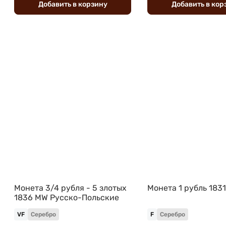
Добавить
в
корзину
Добавить
в
кор
Монета 3/4 рубля - 5 злотых
Монета 1 рубль 183
1836 МW Русско-Польские
VF
Серебро
F
Серебро