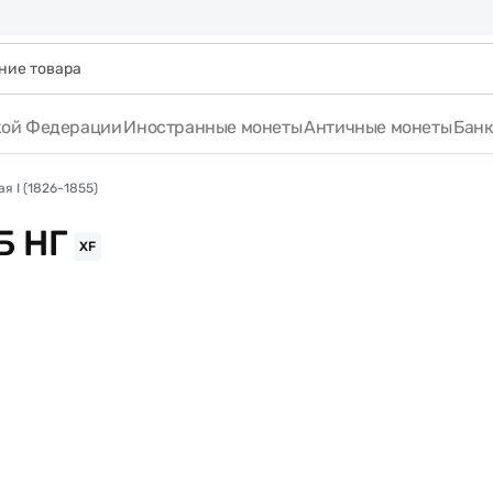
кой Федерации
Иностранные монеты
Античные монеты
Бан
я I (1826-1855)
Б НГ
XF