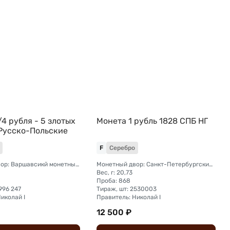
4 рубля - 5 злотых
Монета 1 рубль 1828 СПБ НГ
Русско-Польские
F
Серебро
Монетный двор: Варшавсикй монетный двор (Польша)
Монетный двор: Санкт-Петербургский монетный двор
Вес, г: 20,73
Проба: 868
 996 247
Тираж, шт: 2530003
иколай I
Правитель: Николай I
12 500 ₽