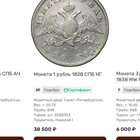
3 СПБ АЧ
Монета 3/
Монета 1 рубль 1828 СПБ НГ
1838 МW 
XF
Серебро
Сертификат
F
Серебро
Монетный двор: Санкт-Петербургский монетный двор
Монетный двор: Санкт-Петербургский монетный двор
Вес, г: 20,73
Вес, г: 15,55
Проба: 868
Проба: 868
Тираж, шт: 2530003
Тираж, шт: 1
Правитель: Николай I
Правитель: Н
38 500 ₽
6 000 ₽