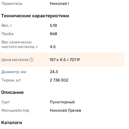
Правитель
Николай I 
Технические характеристики
Вес, г
5,18 
Проба
868 
Вес химически 
чистого металла, г
4,5 
Цена металла
157 x 4.5 = 707 ₽ 
Диаметр, мм
24,3 
Тираж, шт
2 738 002 
Описание
Гурт
Пунктирный 
Минцмейстер
Николай Грачев 
Каталоги