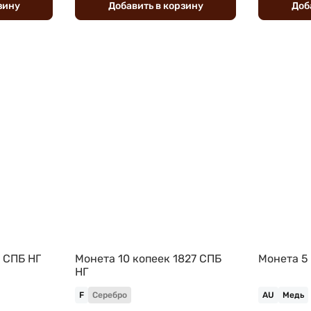
зину
Добавить
в
корзину
Доб
1 СПБ НГ
Монета 10 копеек 1827 СПБ
Монета 5
НГ
F
Серебро
AU
Медь