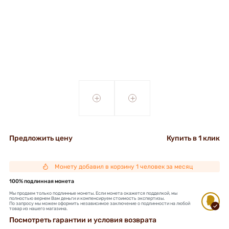
+
+
Предложить цену
Купить в 1 клик
Монету добавил в корзину 1 человек за месяц
100% подлинная монета
Мы продаем только подлинные монеты. Если монета окажется подделкой, мы
полностью вернем Вам деньги и компенсируем стоимость экспертизы.
По запросу мы можем оформить независимое заключение о подлинности на любой
товар из нашего магазина.
Посмотреть гарантии и условия возврата