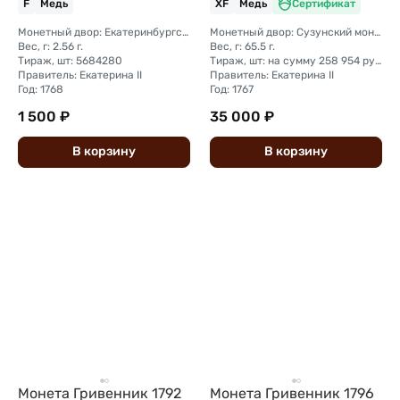
F
Медь
XF
Медь
Сертификат
Монетный двор: Екатеринбургский монетный двор
Монетный двор: Сузунский монетный двор (Сибирь)
Вес, г: 2.56 г.
Вес, г: 65.5 г.
Тираж, шт: 5684280
Тираж, шт: на сумму 258 954 рубля 5 копеек (сумма 10 копеек + 5 копеек +2 копейки + 1 копейка + денга + полушка)
Правитель: Екатерина II
Правитель: Екатерина II
Год: 1768
Год: 1767
1 500 ₽
35 000 ₽
В
корзину
В
корзину
Монета Гривенник 1792
Монета Гривенник 1796