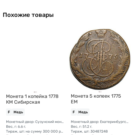
Похожие товары
Монета 5 копеек 1775
Монета 1 копейка 1778
ЕМ
КМ Сибирская
F
Медь
F
Медь
Монетный двор: Сузунский монетный двор (Сибирь)
Монетный двор: Екатеринбургский монетный двор
Вес, г: 6.6 г.
Вес, г: 51.2 г.
Тираж, шт: на сумму 300 000 рублей (сумма 10 копеек + 5 копеек +2 копейки + 1 копейка + денга + полушка)
Тираж, шт: 30487248