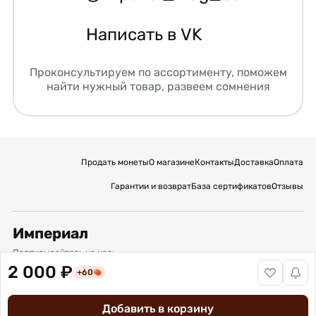
Написать в VK
Проконсультируем по ассортименту, поможем
найти нужный товар, развеем сомнения
Продать монеты
О магазине
Контакты
Доставка
Оплата
Гарантии и возврат
База сертификатов
Отзывы
Империал
Подписывайтесь на нас:
2 000 ₽
+60
Вакансии
Публичная оферта
Политика обработки персональных данных
Карта сайта
Добавить в корзину