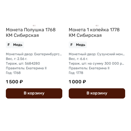
Монета Полушка 1768
Монета 1 копейка 1778
КМ Сибирская
КМ Сибирская
F
Медь
F
Медь
Монетный двор: Екатеринбургский монетный двор
Монетный двор: Сузунский монетный двор (Сибирь)
Вес, г: 2.56 г.
Вес, г: 6.6 г.
Тираж, шт: 5684280
Тираж, шт: на сумму 300 000 рублей (сумма 10 копеек + 5 копеек +2 копейки + 1 копейка + денга + полушка)
Правитель: Екатерина II
Правитель: Екатерина II
Год: 1768
Год: 1778
1 500 ₽
1 000 ₽
В
корзину
В
корзину