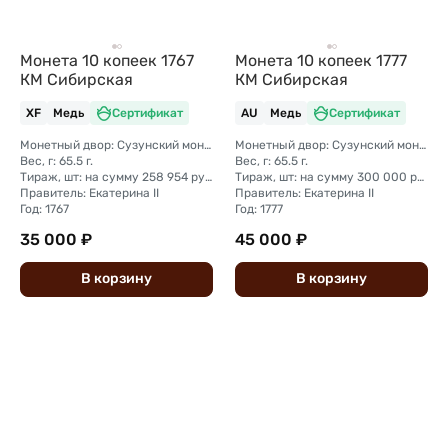
Монета 10 копеек 1767
Монета 10 копеек 1777
КМ Сибирская
КМ Сибирская
XF
Медь
Сертификат
AU
Медь
Сертификат
Монетный двор: Сузунский монетный двор (Сибирь)
Монетный двор: Сузунский монетный двор (Сибирь)
Вес, г: 65.5 г.
Вес, г: 65.5 г.
Тираж, шт: на сумму 258 954 рубля 5 копеек (сумма 10 копеек + 5 копеек +2 копейки + 1 копейка + денга + полушка)
Тираж, шт: на сумму 300 000 рублей (сумма 10 копеек + 5 копеек +2 копейки + 1 копейка + денга + полушка)
Правитель: Екатерина II
Правитель: Екатерина II
Год: 1767
Год: 1777
35 000 ₽
45 000 ₽
В
корзину
В
корзину