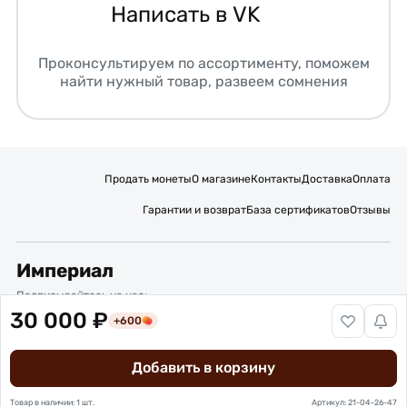
Написать в VK
Проконсультируем по ассортименту, поможем
найти нужный товар, развеем сомнения
Продать монеты
О магазине
Контакты
Доставка
Оплата
Гарантии и возврат
База сертификатов
Отзывы
Империал
Подписывайтесь на нас:
30 000 ₽
+600
Вакансии
Публичная оферта
Политика обработки персональных данных
Карта сайта
Добавить в корзину
© 2016 – 2026 ИП Титов Александр Михайлович
Нумизматический интернет-магазин “Империал”
Товар в наличии: 1 шт.
Артикул: 21-04-26-47