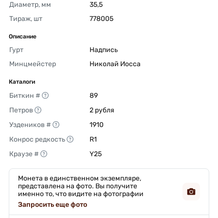
Диаметр, мм
35,5 
Тираж, шт
778005 
Описание
Гурт
Надпись 
Минцмейстер
Николай Иосса 
Каталоги
Биткин #
89 
Петров
2 рубля 
Уздеников #
1910 
Конрос редкость
R1 
Краузе #
Y25 
Монета в единственном экземпляре,
представлена на фото. Вы получите
именно то, что видите на фотографии
Запросить еще фото