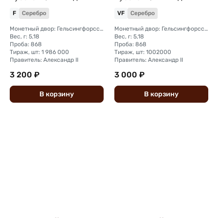
F
Серебро
VF
Серебро
Монетный двор: Гельсингфорсский монетный двор (Финляндия)
Монетный двор: Гельсингфорсский монетный двор (Финляндия)
Вес, г: 5,18
Вес, г: 5,18
Проба: 868
Проба: 868
Тираж, шт: 1 986 000
Тираж, шт: 1002000
Правитель: Александр II
Правитель: Александр II
3 200 ₽
3 000 ₽
В
корзину
В
корзину