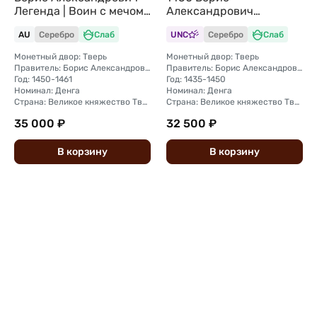
Легенда | Воин с мечом
Александрович
и шаром Тверское
Чеканщик Тверское
AU
Серебро
Слаб
UNC
Серебро
Слаб
княжество слаб ННР AU
княжество слаб ННР MS
53
61
Монетный двор: Тверь
Монетный двор: Тверь
Правитель: Борис Александрович (1426 — 1461)
Правитель: Борис Александрович (1426 - 1461)
Год: 1450-1461
Год: 1435-1450
Номинал: Денга
Номинал: Денга
Страна: Великое княжество Тверское
Страна: Великое княжество Тверское
35 000 ₽
32 500 ₽
В
корзину
В
корзину