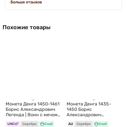
Больше отзывов
Похожие товары
Монета Денга 1450-1461
Монета Денга 1435-
Борис Александрович
1450 Борис
Легенда | Воин с мечом
Александрович
и шаром Тверское
Чеканщик Тверское
UNC
Серебро
Слаб
AU
Серебро
Слаб
княжество слаб ННР MS
княжество слаб ННР AU