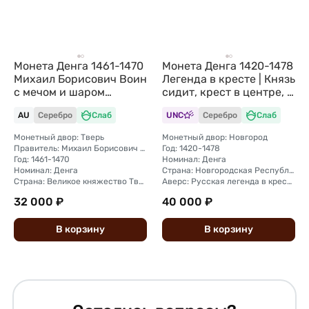
Монета Денга 1461-1470
Монета Денга 1420-1478
Михаил Борисович Воин
Легенда в кресте | Князь
с мечом и шаром
сидит, крест в центре, С
Тверское княжество
Новгород слаб ННР MS
AU
Серебро
Слаб
UNC
Серебро
Слаб
слаб ННР AU 55
62
Монетный двор: Тверь
Монетный двор: Новгород
Правитель: Михаил Борисович (1461—1485)
Год: 1420-1478
Год: 1461-1470
Номинал: Денга
Номинал: Денга
Страна: Новгородская Республика
Страна: Великое княжество Тверское
Аверс: Русская легенда в кресте: "В ЛI / КГ ОNO / ВА ГРО / Д А"
32 000 ₽
40 000 ₽
В
корзину
В
корзину