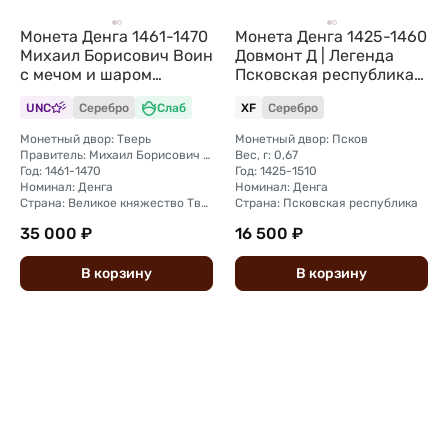
Монета Денга 1461-1470
Монета Денга 1425-1460
Михаил Борисович Воин
Довмонт Д | Легенда
с мечом и шаром
Псковская республика
Тверское княжество
Псков
UNC
Серебро
Слаб
XF
Серебро
слаб ННР MS 61
Монетный двор: Тверь
Монетный двор: Псков
Правитель: Михаил Борисович (1461—1485)
Вес, г: 0,67
Год: 1461-1470
Год: 1425-1510
Номинал: Денга
Номинал: Денга
Страна: Великое княжество Тверское
Страна: Псковская республика
35 000 ₽
16 500 ₽
В
корзину
В
корзину