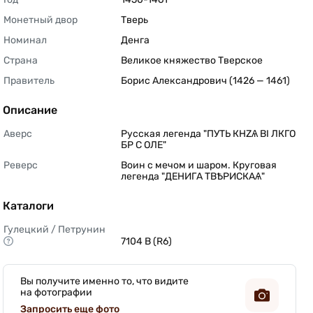
Монетный двор
Тверь 
Номинал
Денга 
Страна
Великое княжество Тверское 
Правитель
Борис Александрович (1426 — 1461) 
Описание
Аверс
Русская легенда "ПУТЬ КНZѦ BI ЛКГО 
БР С ОЛЕ" 
Реверс
Воин с мечом и шаром. Круговая 
легенда "ДЕНИГА ТВѢРИСКАѦ" 
Каталоги
Гулецкий / Петрунин
7104 B (R6) 
Вы получите именно то, что видите
на фотографии
Запросить еще фото