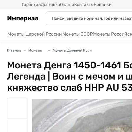
Россия
Гарантии
Доставка
Оплата
Контакты
Новинки
Империал
Монеты Царской России
Монеты СССР
Монеты Российс
Главная
Монеты
Монеты Древней Руси
Монета Денга 1450-1461 
Легенда | Воин с мечом и
княжество слаб ННР AU 5