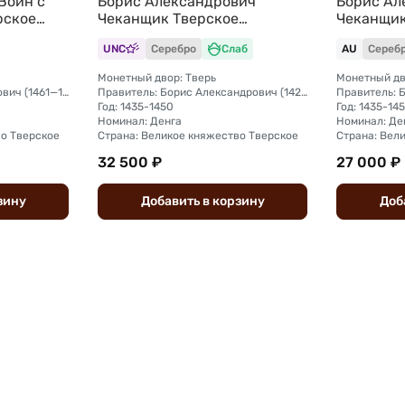
Воин с
Борис Александрович
Борис Ал
рское
Чеканщик Тверское
Чеканщик
Р AU 55
княжество слаб ННР MS 61
княжеств
UNC
Серебро
Слаб
AU
Сереб
Монетный двор: Тверь
Монетный дв
Правитель: Михаил Борисович (1461—1485)
Правитель: Борис Александрович (1426 - 1461)
Год: 1435-1450
Год: 1435-14
Номинал: Денга
Номинал: Де
во Тверское
Страна: Великое княжество Тверское
Страна: Вел
32 500 ₽
27 000 ₽
зину
Добавить
в
корзину
Доб