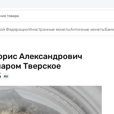
кой Федерации
Иностранные монеты
Античные монеты
Бан
Борис Александрович
 шаром Тверское
3
AU