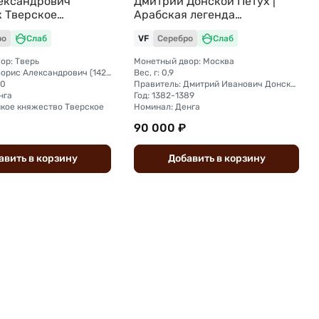
ександрович
Дмитрий Донской Петух |
 Тверское
Арабская легенда
о слаб ННР AU 58
Московское княжество слаб
ро
Слаб
VF
Серебро
Слаб
ННР VF+
ор: Тверь
Монетный двор: Москва
Правитель: Борис Александрович (1426 - 1461)
Вес, г: 0,9
50
Правитель: Дмитрий Иванович Донской (1359—1389)
нга
Год: 1382-1389
икое княжество Тверское
Номинал: Денга
90 000 ₽
авить
в
корзину
Добавить
в
корзину