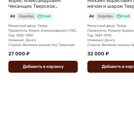
Борис Александрович
Михаил Борисович 
Чеканщик Тверское
мечом и шаром Тве
княжество слаб ННР AU 58
княжество слаб НН
AU
Серебро
Слаб
AU
Серебро
Слаб
Монетный двор: Тверь
Монетный двор: Тверь
Правитель: Борис Александрович (1426 - 1461)
Год: 1435-1450
Год: 1461-1470
Номинал: Денга
Номинал: Денга
Страна: Великое княжество Тверское
Страна: Великое княжест
27 000 ₽
32 000 ₽
Добавить
в
корзину
Добавить
в
кор