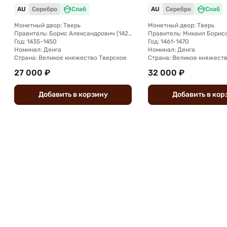
княжество слаб ННР AU 58
княжество слаб НН
AU
Серебро
Слаб
AU
Серебро
Слаб
Монетный двор: Тверь
Монетный двор: Тверь
Правитель: Борис Александрович (1426 - 1461)
Год: 1435-1450
Год: 1461-1470
Номинал: Денга
Номинал: Денга
Страна: Великое княжество Тверское
Страна: Великое княжест
27 000 ₽
32 000 ₽
Добавить
в
корзину
Добавить
в
кор