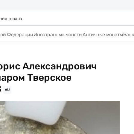
кой Федерации
Иностранные монеты
Античные монеты
Бан
Борис Александрович
 шаром Тверское
8
AU