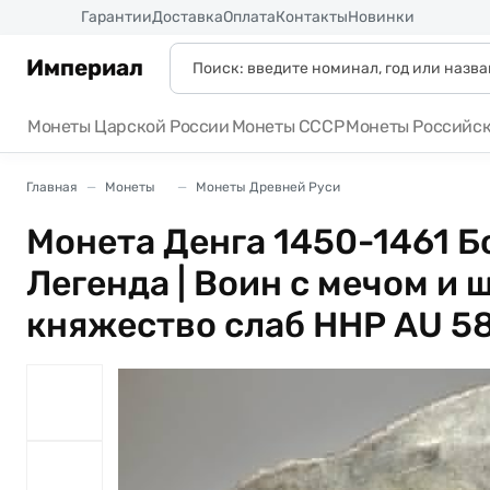
Россия
Гарантии
Доставка
Оплата
Контакты
Новинки
Империал
Монеты Царской России
Монеты СССР
Монеты Российс
Главная
Монеты
Монеты Древней Руси
Монета Денга 1450-1461 
Легенда | Воин с мечом и
княжество слаб ННР AU 5