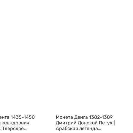
енга 1435-1450
Монета Денга 1382-1389
ександрович
Дмитрий Донской Петух |
 Тверское
Арабская легенда