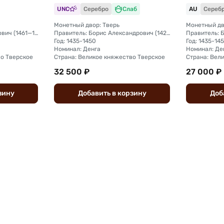
Р AU 55
княжество слаб ННР MS 61
княжеств
UNC
Серебро
Слаб
AU
Сереб
Монетный двор: Тверь
Монетный дв
Правитель: Михаил Борисович (1461—1485)
Правитель: Борис Александрович (1426 - 1461)
Год: 1435-1450
Год: 1435-14
Номинал: Денга
Номинал: Де
во Тверское
Страна: Великое княжество Тверское
Страна: Вел
32 500 ₽
27 000 ₽
зину
Добавить
в
корзину
Доб