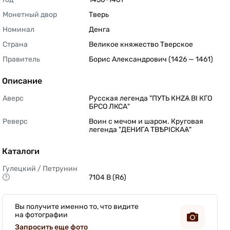
Монетный двор
Тверь 
Номинал
Денга 
Страна
Великое княжество Тверское 
Правитель
Борис Александрович (1426 — 1461) 
Описание
Аверс
Русская легенда "ПУТЬ КНZѦ BI КГО 
БРСО ЛКСА" 
Реверс
Воин с мечом и шаром. Круговая 
легенда "ДЕНИГА ТВѢРIСКАѦ" 
Каталоги
Гулецкий / Петрунин
7104 B (R6) 
Вы получите именно то, что видите
на фотографии
Запросить еще фото