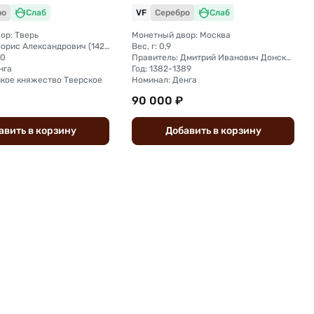
о слаб ННР AU 58
Московское княжество слаб
ро
Слаб
VF
Серебро
Слаб
ННР VF+
ор: Тверь
Монетный двор: Москва
Правитель: Борис Александрович (1426 - 1461)
Вес, г: 0,9
50
Правитель: Дмитрий Иванович Донской (1359—1389)
нга
Год: 1382-1389
икое княжество Тверское
Номинал: Денга
90 000 ₽
авить
в
корзину
Добавить
в
корзину