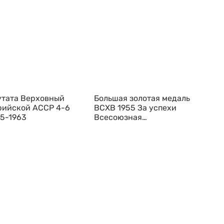
утата Верховный
Большая золотая медаль
рийской АССР 4-6
ВСХВ 1955 За успехи
55-1963
Всесоюзная
сельскохозяйственная
выставка без номера ВДНХ