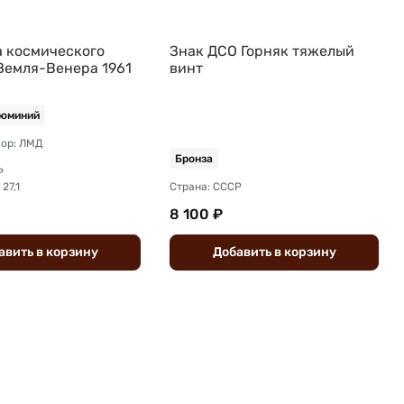
а космического
Знак ДСО Горняк тяжелый
Земля-Венера 1961
винт
юминий
ор: ЛМД
Бронза
Р
27,1
Страна: СССР
8 100 ₽
авить
в
корзину
Добавить
в
корзину