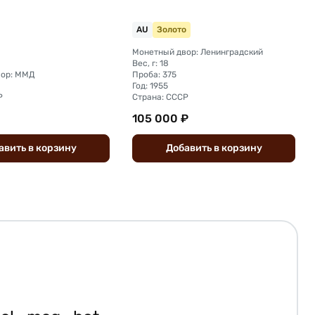
AU
Золото
Монетный двор: Ленинградский
Вес, г: 18
вор: ММД
Проба: 375
Год: 1955
Р
Страна: СССР
105 000 ₽
авить
в
корзину
Добавить
в
корзину