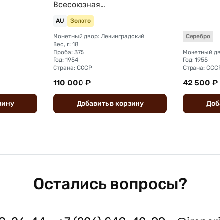
Всесоюзная
сельскохозяйственная
AU
Золото
выставка номерная ВДНХ
Монетный двор: Ленинградский
Серебро
Вес, г: 18
Проба: 375
Монетный д
Год: 1954
Год: 1955
Страна: СССР
Страна: ССС
110 000 ₽
42 500 ₽
зину
Добавить
в
корзину
Доб
Остались вопросы?