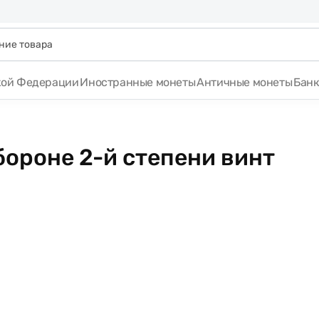
кой Федерации
Иностранные монеты
Античные монеты
Бан
обороне 2-й степени винт