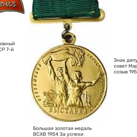
ховный
СР 7-й
Знак деп
совет Ма
созыв 19
Большая золотая медаль
ВСХВ 1954 За успехи