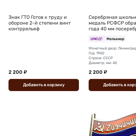
Знак ГТО Готов к труду и
Серебряная школь
обороне 2-й степени винт
медаль РСФСР обра
контррельеф
года 40 мм посере
UNC
Мельхиор
Монетный двор: Ленингра
Год: 1960
Страна: СССР
Диаметр, мм: 40
2 200 ₽
2 200 ₽
Добавить
в
корзину
Добавить
в
кор