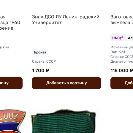
ная
Знак ДСО ЛУ Ленинградский
Заготовк
зца 1960
Университет
вымпела 
брение
UNC
Ал
дский
Монетный дв
Год: 1961
Бронза
Страна: ССС
Страна: СССР
Диаметр, мм: 
1 700 ₽
115 000 ₽
зину
Добавить
в
корзину
Доб