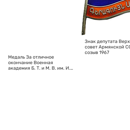
Знак депутата Вер
совет Армянской С
созыв 1967
Медаль За отличное
окончание Военная
академия Б. Т. и М. В. им. И.
В. Сталина