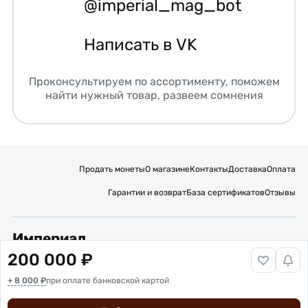
@imperial_mag_bot
Написать в VK
Проконсультируем по ассортименту, поможем
найти нужный товар, развеем сомнения
Продать монеты
О магазине
Контакты
Доставка
Оплата
Гарантии и возврат
База сертификатов
Отзывы
Империал
200 000 ₽
Подписывайтесь на нас:
+ 8 000 ₽
Вакансии
при оплате банковской картой
Публичная оферта
Политика обработки персональных данных