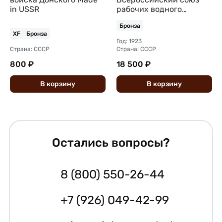
in USSR
рабочих водного
транспорта СССР 5 лет
Бронза
бронза
XF
Бронза
Год: 1923
Страна: СССР
Страна: СССР
800 ₽
18 500 ₽
В
корзину
В
корзину
Остались вопросы?
8 (800) 550-26-44
+7 (926) 049-42-99