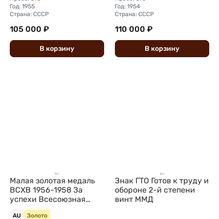
Год: 1955
Год: 1954
Страна: СССР
Страна: СССР
105 000 ₽
110 000 ₽
В
корзину
В
корзину
Малая золотая медаль
Знак ГТО Готов к труду и
ВСХВ 1956-1958 За
обороне 2-й степени
успехи Всесоюзная
винт ММД
сельскохозяйственная
AU
Золото
выставка ВДНХ