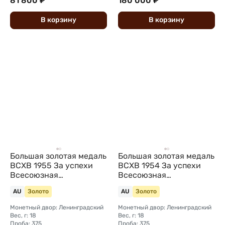
81 800 ₽
180 000 ₽
В
корзину
В
корзину
Большая золотая медаль
Большая золотая медаль
ВСХВ 1955 За успехи
ВСХВ 1954 За успехи
Всесоюзная
Всесоюзная
сельскохозяйственная
сельскохозяйственная
AU
Золото
AU
Золото
выставка без номера
выставка номерная
ВДНХ
ВДНХ
Монетный двор: Ленинградский
Монетный двор: Ленинградский
Вес, г: 18
Вес, г: 18
Проба: 375
Проба: 375