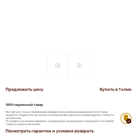
+
+
Предложить цену
Купить в 1 клик
100% подлинный товар
Мы торгуем только подлинными предметами коллекционирования. Если товар
окажется подделкой, мы полностью вернем Вам деньги и компенсируем стоимость
экспертизы.
По запросу мы можем оформить независимое заключение о подлинности на любой
товар из нашего магазина.
Посмотреть гарантии и условия возврата